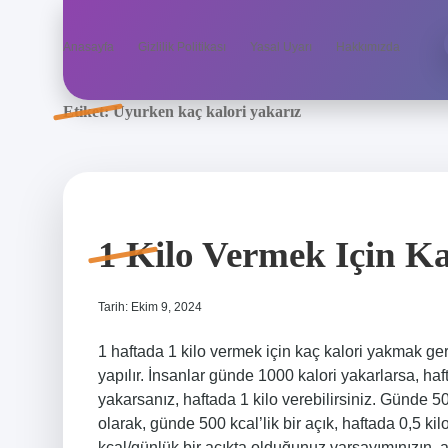
Anasayfa
Gizlilik Politikası
Yasal Uyarı
Hakkımızda
Etiket:
Uyurken kaç kalori yakarız
1 Kilo Vermek Için K
Tarih: Ekim 9, 2024
1 haftada 1 kilo vermek için kaç kalori yakmak ger
yapılır. İnsanlar günde 1000 kalori yakarlarsa, haf
yakarsanız, haftada 1 kilo verebilirsiniz. Günde 5
olarak, günde 500 kcal’lik bir açık, haftada 0,5 k
kcal/günlük bir açıkta olduğunuz varsayımınızın, 