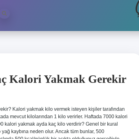
aç Kalori Yakmak Gerekir
ekir? Kalori yakmak kilo vermek isteyen kişiler tarafından
tada mevcut kilolarından 1 kilo verirler. Haftada 7000 kalori
00 kalori yakmak ayda kaç kilo verdirir? Genel bir kural
ilo yağ kaybına neden olur. Ancak tüm bunlar, 500
aslında 500 kcal/günlük bir açıkta olduğunuz gerçeğiyle