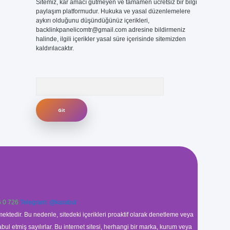
Sitemiz, kar amacı gütmeyen ve tamamen ücretsiz bir bilgi
paylaşım platformudur. Hukuka ve yasal düzenlemelere
aykırı olduğunu düşündüğünüz içerikleri,
backlinkpanelicomtr@gmail.com
adresine bildirmeniz
halinde, ilgili içerikler yasal süre içerisinde sitemizden
kaldırılacaktır.
Arama
 0 726
Telegram: @karabul
ektedir. Bu nedenle, sitedeki içerikleri proaktif olarak denetleme veya
 etmiş sayılırlar. Bu internet sitesi, herhangi bir marka, kurum veya