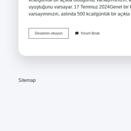
uyuştuğunu varsayar. 17 Temmuz 2024Genel bir kur
varsayımınızın, aslında 500 kcal/günlük bir açı
1
Devamını okuyun
Yorum Bırak
Kilo
Vermek
Için
Kaç
Kalori
Yakmak
Gerekir
Sitemap