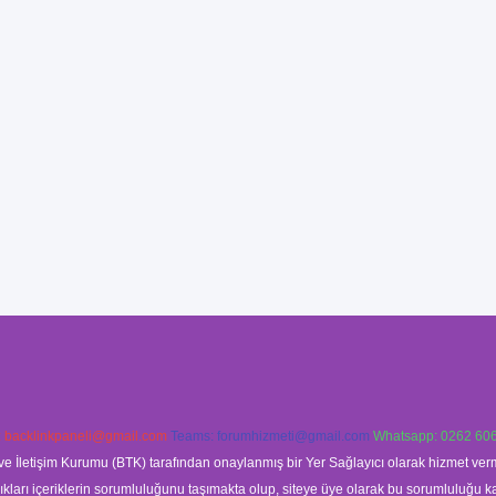
:
backlinkpaneli@gmail.com
Teams:
forumhizmeti@gmail.com
Whatsapp: 0262 606
ve İletişim Kurumu (BTK) tarafından onaylanmış bir Yer Sağlayıcı olarak hizmet verm
rı içeriklerin sorumluluğunu taşımakta olup, siteye üye olarak bu sorumluluğu kabul