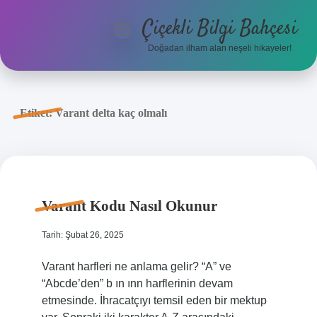
Çiçekli Bilgi Bahçesi
menüyü
aç
Doğadan ilham alan neşeli hikayeler!
Anasayfa
Gizlilik Politikası
Etiket:
Varant delta kaç olmalı
Yasal Uyarı
Hakkımızda
Varant Kodu Nasıl Okunur
Tarih: Şubat 26, 2025
Varant harfleri ne anlama gelir? “A” ve
“Abcde’den” b ın ınn harflerinin devam
etmesinde. İhracatçıyı temsil eden bir mektup