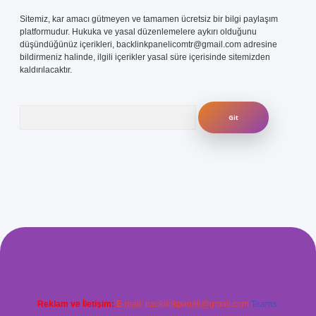
Sitemiz, kar amacı gütmeyen ve tamamen ücretsiz bir bilgi paylaşım
platformudur. Hukuka ve yasal düzenlemelere aykırı olduğunu
düşündüğünüz içerikleri,
backlinkpanelicomtr@gmail.com
adresine
bildirmeniz halinde, ilgili içerikler yasal süre içerisinde sitemizden
kaldırılacaktır.
Arama
com/
betexper güvenilir mi
elexbetgiris.org
Reklam ve İletişim:
E-mail:
backlinkpaneli@gmail.com
Teams: