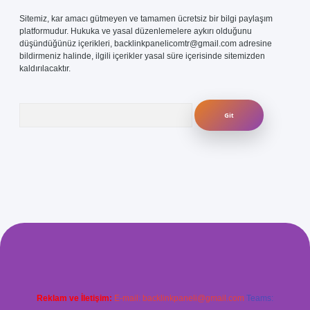
Sitemiz, kar amacı gütmeyen ve tamamen ücretsiz bir bilgi paylaşım
platformudur. Hukuka ve yasal düzenlemelere aykırı olduğunu
düşündüğünüz içerikleri,
backlinkpanelicomtr@gmail.com
adresine
bildirmeniz halinde, ilgili içerikler yasal süre içerisinde sitemizden
kaldırılacaktır.
Arama
com/
betexper güvenilir mi
elexbetgiris.org
Reklam ve İletişim:
E-mail:
backlinkpaneli@gmail.com
Teams: