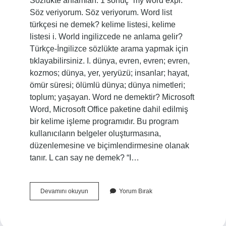
Sözlükte anlamları: 1 sonuç “my word expr.”
Söz veriyorum. Söz veriyorum. Word list
türkçesi ne demek? kelime listesi, kelime
listesi i. World ingilizcede ne anlama gelir?
Türkçe-İngilizce sözlükte arama yapmak için
tıklayabilirsiniz. I. dünya, evren, evren; evren,
kozmos; dünya, yer, yeryüzü; insanlar; hayat,
ömür süresi; ölümlü dünya; dünya nimetleri;
toplum; yaşayan. Word ne demektir? Microsoft
Word, Microsoft Office paketine dahil edilmiş
bir kelime işleme programıdır. Bu program
kullanıcıların belgeler oluşturmasına,
düzenlemesine ve biçimlendirmesine olanak
tanır. L can say ne demek? “I…
Words
Devamını okuyun
Yorum Bırak
Türkçesi
Ne