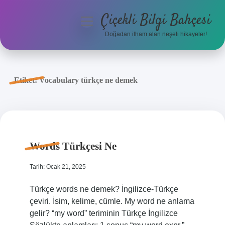
Çiçekli Bilgi Bahçesi
menüyü
aç
Doğadan ilham alan neşeli hikayeler!
Anasayfa
Gizlilik Politikası
Etiket:
Vocabulary türkçe ne demek
Yasal Uyarı
Hakkımızda
Words Türkçesi Ne
Tarih: Ocak 21, 2025
Türkçe words ne demek? İngilizce-Türkçe
çeviri. İsim, kelime, cümle. My word ne anlama
gelir? “my word” teriminin Türkçe İngilizce