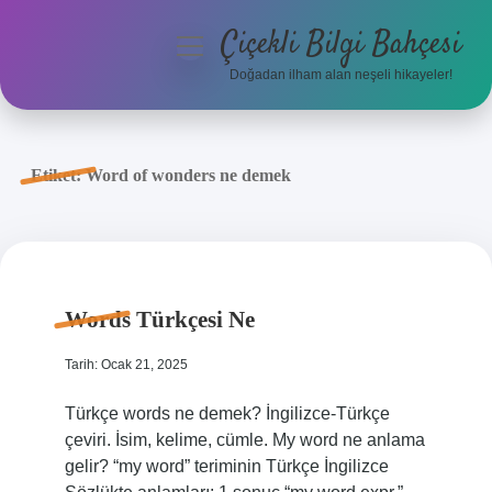
Çiçekli Bilgi Bahçesi
menüyü
aç
Doğadan ilham alan neşeli hikayeler!
Anasayfa
Gizlilik Politikası
Etiket:
Word of wonders ne demek
Yasal Uyarı
Hakkımızda
Words Türkçesi Ne
Tarih: Ocak 21, 2025
Türkçe words ne demek? İngilizce-Türkçe
çeviri. İsim, kelime, cümle. My word ne anlama
gelir? “my word” teriminin Türkçe İngilizce