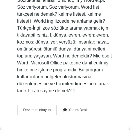
Sözlükte anlamları: 1 sonuç “my word expr.”
Söz veriyorum. Söz veriyorum. Word list
türkçesi ne demek? kelime listesi, kelime
listesi i. World ingilizcede ne anlama gelir?
Türkçe-İngilizce sözlükte arama yapmak için
tıklayabilirsiniz. I. dünya, evren, evren; evren,
kozmos; dünya, yer, yeryüzü; insanlar; hayat,
ömür süresi; ölümlü dünya; dünya nimetleri;
toplum; yaşayan. Word ne demektir? Microsoft
Word, Microsoft Office paketine dahil edilmiş
bir kelime işleme programıdır. Bu program
kullanıcıların belgeler oluşturmasına,
düzenlemesine ve biçimlendirmesine olanak
tanır. L can say ne demek? “I…
Words
Devamını okuyun
Yorum Bırak
Türkçesi
Ne