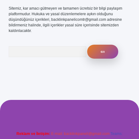
Sitemiz, kar amacı gütmeyen ve tamamen ücretsiz bir bilgi paylaşım
platformudur. Hukuka ve yasal düzenlemelere aykırı olduğunu
düşündüğünüz içerikleri,
backlinkpanelicomtr@gmail.com
adresine
bildirmeniz halinde, ilgili içerikler yasal süre içerisinde sitemizden
kaldırılacaktır.
Arama
bet-giris.com/
betexper güvenilir mi
elexbetgiris.org
Reklam ve İletişim:
E-mail:
backlinkpaneli@gmail.com
Teams: