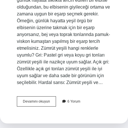
günlük hayatta sıklıkla tercih edilen bir elbise
olduğundan, bu elbisenin giyileceği ortama ve
zamana uygun bir eşarp seçmek gerekir.
Örneğin, günlük hayatta yeşil örgü bir
elbisenin üzerine takmak için bir eşarp
arıyorsanız, bej veya toprak tonlarında pamuk-
viskon kumaştan yapılmış bir eşarp tercih
etmelisiniz. Zümrüt yeşili hangi renklerle
uyumlu? Gri: Pastel gri veya koyu gri tonları
zümrüt yeşili ile nazikçe uyum sağlar. Açık gri:
Özellikle açık gri tonları zümrüt yeşili ile iyi
uyum sağlar ve daha sade bir görünüm için
seçilebilir. Hardal sarısı: Zümrüt yeşili ve…
Zümrüt
Devamını okuyun
6 Yorum
Yeşilin
Üstüne
Hangi
Şal
Gider