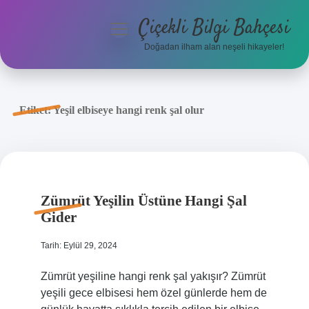
Çiçekli Bilgi Bahçesi
menüyü
aç
Doğadan ilham alan neşeli hikayeler!
Anasayfa
Gizlilik Politikası
Etiket:
Yeşil elbiseye hangi renk şal olur
Yasal Uyarı
Hakkımızda
Zümrüt Yeşilin Üstüne Hangi Şal
Gider
Tarih: Eylül 29, 2024
Zümrüt yeşiline hangi renk şal yakışır? Zümrüt
yeşili gece elbisesi hem özel günlerde hem de