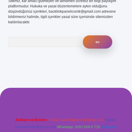
Sitemiz, kar amacı gütmeyen ve tamamen ücretsiz bir bilgi paylaşım
platformudur. Hukuka ve yasal düzenlemelere aykırı olduğunu
düşündüğünüz içerikleri,
backlinkpanelicomtr@gmail.com
adresine
bildirmeniz halinde, ilgili içerikler yasal süre içerisinde sitemizden
kaldırılacaktır.
Arama
com/
betexper güvenilir mi
elexbetgiris.org
Reklam ve İletişim:
E-mail:
backlinkpaneli@gmail.com
Teams:
forumhizmeti@gmail.com
Whatsapp: 0262 606 0 726
Telegram: