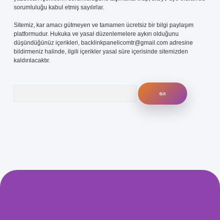
sorumluluğu kabul etmiş sayılırlar.
Sitemiz, kar amacı gütmeyen ve tamamen ücretsiz bir bilgi paylaşım
platformudur. Hukuka ve yasal düzenlemelere aykırı olduğunu
düşündüğünüz içerikleri,
backlinkpanelicomtr@gmail.com
adresine
bildirmeniz halinde, ilgili içerikler yasal süre içerisinde sitemizden
kaldırılacaktır.
Arama
//hiltonbet-giris.com/
betexper güvenilir mi
elexbetgiris.org