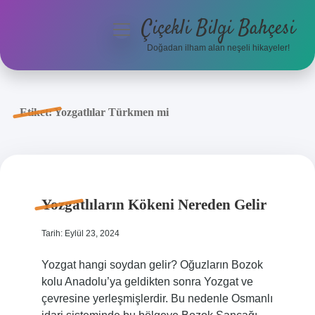
Çiçekli Bilgi Bahçesi
menüyü
aç
Doğadan ilham alan neşeli hikayeler!
Anasayfa
Gizlilik Politikası
Etiket:
Yozgatlılar Türkmen mi
Yasal Uyarı
Hakkımızda
Yozgatlıların Kökeni Nereden Gelir
Tarih: Eylül 23, 2024
Yozgat hangi soydan gelir? Oğuzların Bozok
kolu Anadolu’ya geldikten sonra Yozgat ve
çevresine yerleşmişlerdir. Bu nedenle Osmanlı