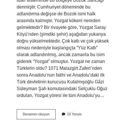
idari sisteminde bu bölgeye Bozok Sancağı
denmiştir. Cumhuriyet döneminde bu
adlandırma değişse de Bozok ismi halk
arasında kalmıştır. Yozgat kökeni nereden
gelmektedir? Bir rivayete göre, Yozgat Saray
Köyü’nden (şimdiki şehir) aşağıdan yukarıya
doğru yükselmektedir. Çok katlı ve çok yüksek
olması nedeniyle başlangıçta “Yüz Katlı”
olarak adlandırılmış, ancak zamanla bu isim
giderek “Yozgat” olmuştur. Yozgat ne zaman
Türklerin oldu? 1071 Malazgirt Zaferi’nden
sonra Anadolu’nun fatihi ve Anadolu’daki ilk
Türk devletinin kurucusu Kutalmışoğlu Gâzi
Süleyman Şah komutasındaki Selçuklu Oğuz
orduları, Yozgat yöresi ile tüm Anadolu’yu…
Yozgatlıların
Devamını okuyun
10 Yorum
Kökeni
Nereden