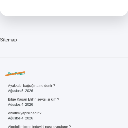
Sıçrama
Noktasının
Çıtaya
Olan
Uzaklığı
Ne
Kadardır
Sitemap
Sidebar
Son Yazılar
Ayakkabı bağcığına ne denir ?
Ağustos 5, 2026
Bilge Kağan Etil’in sevgilisi kim ?
Ağustos 4, 2026
Anlatım yapısı nedir ?
Ağustos 4, 2026
Algoloji migren tedavisi nasıl uygulanır ?