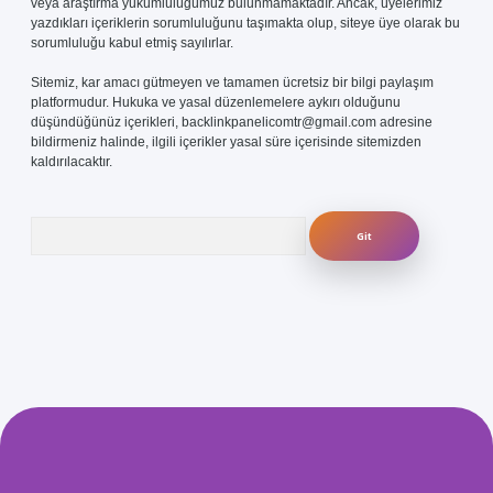
veya araştırma yükümlülüğümüz bulunmamaktadır. Ancak, üyelerimiz
yazdıkları içeriklerin sorumluluğunu taşımakta olup, siteye üye olarak bu
sorumluluğu kabul etmiş sayılırlar.
Sitemiz, kar amacı gütmeyen ve tamamen ücretsiz bir bilgi paylaşım
platformudur. Hukuka ve yasal düzenlemelere aykırı olduğunu
düşündüğünüz içerikleri,
backlinkpanelicomtr@gmail.com
adresine
bildirmeniz halinde, ilgili içerikler yasal süre içerisinde sitemizden
kaldırılacaktır.
Arama
bet-giris.com/
betexper güvenilir mi
elexbetgiris.org