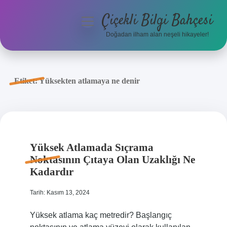
Çiçekli Bilgi Bahçesi
menüyü
aç
Doğadan ilham alan neşeli hikayeler!
Anasayfa
Gizlilik Politikası
Etiket:
Yüksekten atlamaya ne denir
Yasal Uyarı
Hakkımızda
Yüksek Atlamada Sıçrama
Noktasının Çıtaya Olan Uzaklığı Ne
Kadardır
Tarih: Kasım 13, 2024
Yüksek atlama kaç metredir? Başlangıç ​​