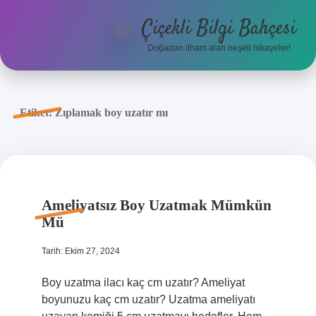
Çiçekli Bilgi Bahçesi
menüyü
aç
Doğadan ilham alan neşeli hikayeler!
Anasayfa
Gizlilik Politikası
Etiket:
Zıplamak boy uzatır mı
Yasal Uyarı
Hakkımızda
Ameliyatsız Boy Uzatmak Mümkün
Mü
Tarih: Ekim 27, 2024
Boy uzatma ilacı kaç cm uzatır? Ameliyat
boyunuzu kaç cm uzatır? Uzatma ameliyatı