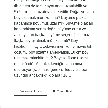
uzayan kemiği 5 cm uzatmayı hedefler. Hem
tibia hem de femur aynı anda uzatılabilir ve
5+5 cm’lik bir uzatma elde edilir. Doğal yollarla
boy uzatmak mümkün mü? Büyüme plakları
kapanınca boyumuz uzar mı? Büyüme plakları
kapandıktan sonra doğal büyüme durur ve
ameliyattan başka büyüme seçeneği kalmaz.
İlaçla boy uzatmak mümkün mü? Boy
kısalığının ilaçla tedavisi mümkün olmayıp tek
çözümü boy uzatma ameliyatıdır. 10 cm boy
uzatmak mümkün mü? Boyda 10 cm uzama
mümkündür. Ancak 4 kemiğin tamamına
operasyon yapılması gerekir. Tedavi süreci
uzundur ancak teknik olarak 10…
Ameliyatsız
Devamını okuyun
Yorum Bırak
Boy
Uzatmak
Mümkün