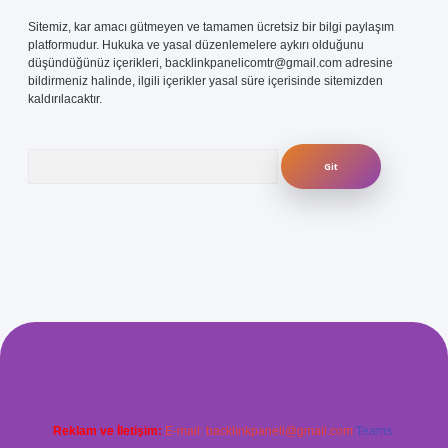
Sitemiz, kar amacı gütmeyen ve tamamen ücretsiz bir bilgi paylaşım
platformudur. Hukuka ve yasal düzenlemelere aykırı olduğunu
düşündüğünüz içerikleri,
backlinkpanelicomtr@gmail.com
adresine
bildirmeniz halinde, ilgili içerikler yasal süre içerisinde sitemizden
kaldırılacaktır.
Arama
om/
betexper güvenilir mi
elexbetgiris.org
Reklam ve İletişim:
E-mail:
backlinkpaneli@gmail.com
Teams: