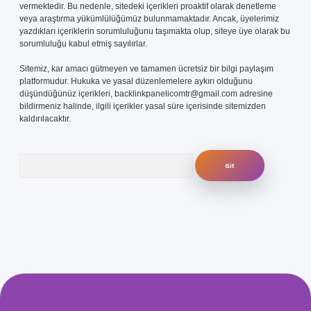
vermektedir. Bu nedenle, sitedeki içerikleri proaktif olarak denetleme
veya araştırma yükümlülüğümüz bulunmamaktadır. Ancak, üyelerimiz
yazdıkları içeriklerin sorumluluğunu taşımakta olup, siteye üye olarak bu
sorumluluğu kabul etmiş sayılırlar.
Sitemiz, kar amacı gütmeyen ve tamamen ücretsiz bir bilgi paylaşım
platformudur. Hukuka ve yasal düzenlemelere aykırı olduğunu
düşündüğünüz içerikleri,
backlinkpanelicomtr@gmail.com
adresine
bildirmeniz halinde, ilgili içerikler yasal süre içerisinde sitemizden
kaldırılacaktır.
Arama
com/
betexper güvenilir mi
elexbetgiris.org