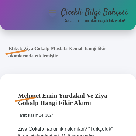
Çiçekli Bilgi Bahçesi
menüyü
aç
Doğadan ilham alan neşeli hikayeler!
Anasayfa
Gizlilik Politikası
Etiket:
Ziya Gökalp Mustafa Kemali hangi fikir
akımlarında etkilemiştir
Yasal Uyarı
Hakkımızda
Mehmet Emin Yurdakul Ve Ziya
Gökalp Hangi Fikir Akımı
Tarih: Kasım 14, 2024
Ziya Gökalp hangi fikir akımları? “Türkçülük”