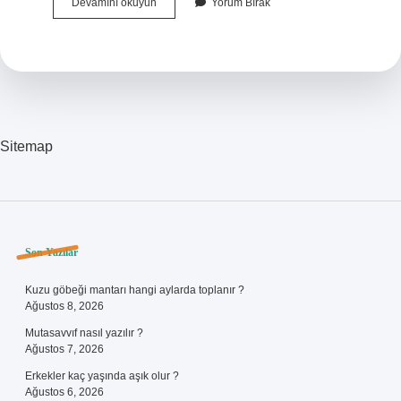
Mehmet
Devamını okuyun
Yorum Bırak
Emin
Yurdakul
Ve
Ziya
Gökalp
Hangi
Fikir
Akımı
Sitemap
Sidebar
Son Yazılar
Kuzu göbeği mantarı hangi aylarda toplanır ?
Ağustos 8, 2026
Mutasavvıf nasıl yazılır ?
Ağustos 7, 2026
Erkekler kaç yaşında aşık olur ?
Ağustos 6, 2026