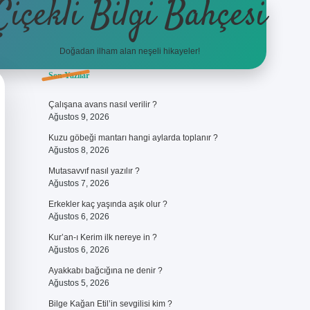
Çiçekli Bilgi Bahçesi
Doğadan ilham alan neşeli hikayeler!
Sidebar
Son Yazılar
https://hiltonbet-g
Çalışana avans nasıl verilir ?
Ağustos 9, 2026
Kuzu göbeği mantarı hangi aylarda toplanır ?
Ağustos 8, 2026
Mutasavvıf nasıl yazılır ?
Ağustos 7, 2026
Erkekler kaç yaşında aşık olur ?
Ağustos 6, 2026
Kur’an-ı Kerim ilk nereye in ?
Ağustos 6, 2026
Ayakkabı bağcığına ne denir ?
Ağustos 5, 2026
Bilge Kağan Etil’in sevgilisi kim ?