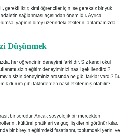
, gerekliliktir; kimi öğrenciler için ise gereksiz bir yük
de adaletin sağlanması açısından önemlidir. Ayrıca,
plumsal yapının birey üzerindeki etkilerini anlamamızda
izi Düşünmek
ızda, her öğrencinin deneyimi farklıdır. Siz kendi okul
ullanımı sizin eğitim deneyiminizi nasıl şekillendirdi?
mıyla sizin deneyiminiz arasında ne gibi farklar vardı? Bu
omik durum gibi faktörlerden nasıl etkilenmiş olabilir?
 basit bir sorudur. Ancak sosyolojik bir mercekten
lerini, kültürel pratikleri ve güç ilişkilerini görünür kılar.
nda bir bireyin eğitimdeki fırsatlarını, toplumdaki yerini ve