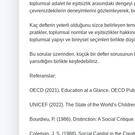
toplumsal adalet ile eşitsizlik arasındaki dengeyi
çevrenizdekilerin deneyimlerini gözlemleyerek, b
Kaç defterin yeterli olduğunu sizce belirleyen tem
pratikler, toplumsal normlar ve eşitsizlikler hakk
toplumsal yapıyı ve bireysel seçimleri birlikte d
Bu sorular üzerinden, küçük bir defter sorusunun b
yansıttığını birlikte keşfedebiliriz.
Referanslar:
OECD (2021). Education at a Glance. OECD Publ
UNICEF (2022). The State of the World’s Children
Bourdieu, P. (1986). Distinction: A Social Critiqu
Coleman, J. S. (1988). Social Capital in the Crea