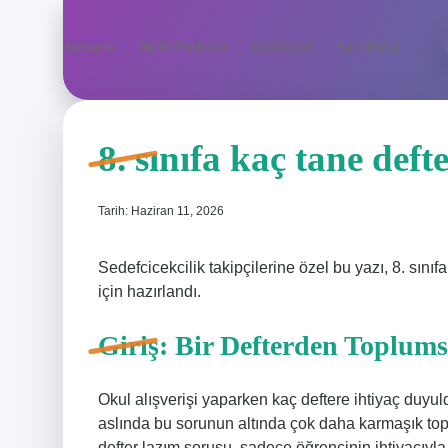
Anasayfa
Gizlilik Politikası
Yasal Uyarı
Hakkımızda
8. sınıfa kaç tane deft
Tarih: Haziran 11, 2026
Sedefcicekcilik takipçilerine özel bu yazı, 8. sınıf
için hazırlandı.
Giriş: Bir Defterden Toplum
Okul alışverişi yaparken kaç deftere ihtiyaç duyul
aslında bu sorunun altında çok daha karmaşık top
defter lazım sorusu, sadece öğrencinin ihtiyacıyla s