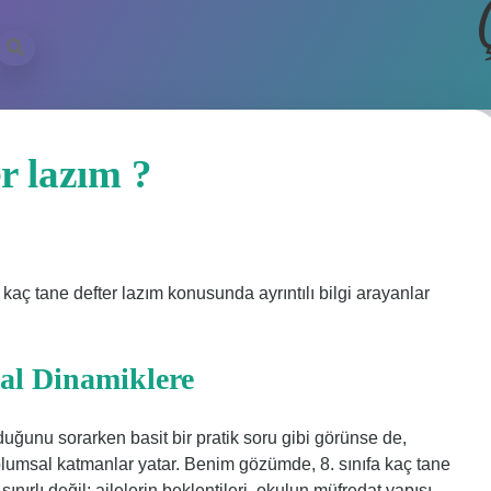
er lazım ?
a kaç tane defter lazım konusunda ayrıntılı bilgi arayanlar
sal Dinamiklere
duğunu sorarken basit bir pratik soru gibi görünse de,
lumsal katmanlar yatar. Benim gözümde, 8. sınıfa kaç tane
ınırlı değil; ailelerin beklentileri, okulun müfredat yapısı,