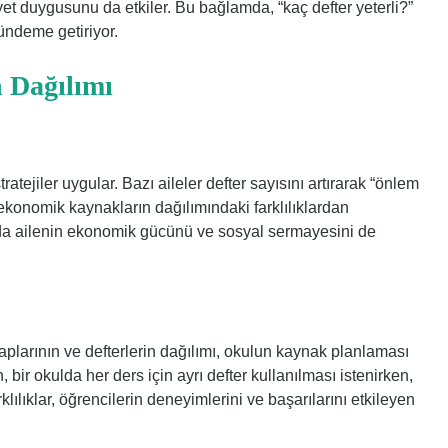
t duygusunu da etkiler. Bu bağlamda, “kaç defter yeterli?”
ündeme getiriyor.
n Dağılımı
tratejiler uygular. Bazı aileler defter sayısını artırarak “önlem
 ekonomik kaynakların dağılımındaki farklılıklardan
lında ailenin ekonomik gücünü ve sosyal sermayesini de
taplarının ve defterlerin dağılımı, okulun kaynak planlaması
, bir okulda her ders için ayrı defter kullanılması istenirken,
rklılıklar, öğrencilerin deneyimlerini ve başarılarını etkileyen