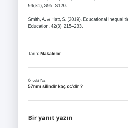
94(S1), S95–S120.
Smith, A. & Hatt, S. (2019). Educational Inequali
Education, 42(3), 215–233.
Tarih:
Makaleler
Önceki Yazı
57mm silindir kaç cc’dir ?
Bir yanıt yazın