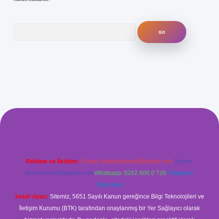
Arama
venilir mi
elexbetgiris.org
Reklam ve İletişim:
E-mail:
backlinkpaneli@gmail.com
Teams:
forumhizmeti@gmail.com
Whatsapp: 0262 606 0 726
Telegram:
@karabul
Yasal Uyarı:
Sitemiz, 5651 Sayılı Kanun gereğince Bilgi Teknolojileri ve
İletişim Kurumu (BTK) tarafından onaylanmış bir Yer Sağlayıcı olarak