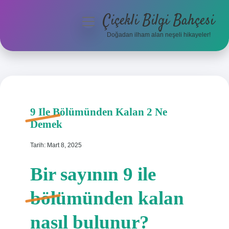
Çiçekli Bilgi Bahçesi
menüyü
aç
Doğadan ilham alan neşeli hikayeler!
Anasayfa
Gizlilik Politikası
Yasal Uyarı
9 Ile Bölümünden Kalan 2 Ne
Demek
Hakkımızda
Tarih: Mart 8, 2025
Bir sayının 9 ile
bölümünden kalan
nasıl bulunur?