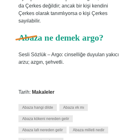
da Çerkes değildir; ancak bir kişi kendini
Çerkes olarak tanımlıyorsa o kişi Çerkes
sayılabilir.
Abaza ne demek argo?
Sesli Sözlük – Argo: cinselliğe duyulan yakıcı
arzu; azgın, şehvetli.
Tarih:
Makaleler
Abaza hangi dilde
Abaza ırk mı
Abaza kökeni nereden gelir
Abaza lafı nereden gelir
Abaza milleti nedir