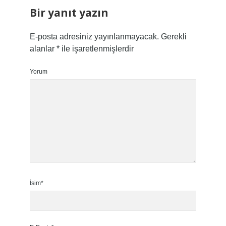
Bir yanıt yazın
E-posta adresiniz yayınlanmayacak.
Gerekli
alanlar
*
ile işaretlenmişlerdir
Yorum
İsim*