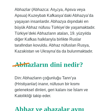
Abhazlar (Abhazca: Аҧсуа, Apsva veya
Apsua) Kuzeybatı Kafkasya’daki Abhazya’da
yaşayan insanlardır. Abhazya dışındaki en
büyük Abhaz nüfusu Türkiye’de yaşamaktadır.
Türkiye’deki Abhazların ataları, 19. yüzyılda
diğer Kafkas halklarıyla birlikte Ruslar
tarafından kovuldu. Abhaz nüfusları Rusya,
Kazakistan ve Ukrayna’da da bulunmaktadır.
Abhazların dini nedir?
Din: Abhazların çoğunluğu Tanrı’ya
(Hristiyanlar) inanır, nüfusun bir kısmı
geleneksel dinleri, geri kalanı ise İslam ve
Katolikliği takip eder.
Abhaz ve abazalar aynı