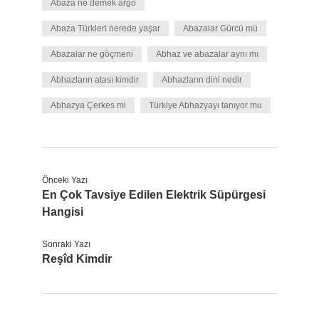
Abaza ne demek argo
Abaza Türkleri nerede yaşar
Abazalar Gürcü mü
Abazalar ne göçmeni
Abhaz ve abazalar aynı mı
Abhazların atası kimdir
Abhazların dini nedir
Abhazya Çerkes mi
Türkiye Abhazyayı tanıyor mu
Önceki Yazı
En Çok Tavsiye Edilen Elektrik Süpürgesi
Hangisi
Sonraki Yazı
Reşîd Kimdir