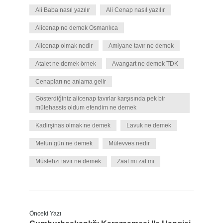
Ali Baba nasıl yazılır
Ali Cenap nasıl yazılır
Alicenap ne demek Osmanlıca
Alicenap olmak nedir
Amiyane tavır ne demek
Atalet ne demek örnek
Avangart ne demek TDK
Cenapları ne anlama gelir
Gösterdiğiniz alicenap tavırlar karşısında pek bir
mütehassis oldum efendim ne demek
Kadirşinas olmak ne demek
Lavuk ne demek
Melun gün ne demek
Mülevves nedir
Müstehzi tavır ne demek
Zaat mı zat mı
Önceki Yazı