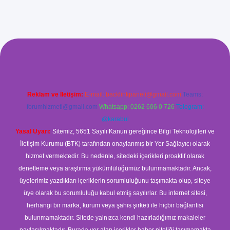
r güvenilir mi
elexbetgiris.org
Reklam ve İletişim:
E-mail:
backlinkpaneli@gmail.com
Teams:
forumhizmeti@gmail.com
Whatsapp: 0262 606 0 726
Telegram:
@karabul
Yasal Uyarı:
Sitemiz, 5651 Sayılı Kanun gereğince Bilgi Teknolojileri ve
İletişim Kurumu (BTK) tarafından onaylanmış bir Yer Sağlayıcı olarak
hizmet vermektedir. Bu nedenle, sitedeki içerikleri proaktif olarak
denetleme veya araştırma yükümlülüğümüz bulunmamaktadır. Ancak,
üyelerimiz yazdıkları içeriklerin sorumluluğunu taşımakta olup, siteye
üye olarak bu sorumluluğu kabul etmiş sayılırlar. Bu internet sitesi,
herhangi bir marka, kurum veya şahıs şirketi ile hiçbir bağlantısı
bulunmamaktadır. Sitede yalnızca kendi hazırladığımız makaleler