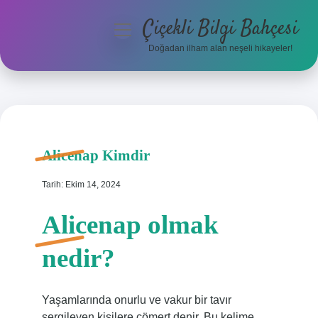
Çiçekli Bilgi Bahçesi
menüyü
aç
Doğadan ilham alan neşeli hikayeler!
Anasayfa
Gizlilik Politikası
Yasal Uyarı
Alicenap Kimdir
Hakkımızda
Tarih: Ekim 14, 2024
Alicenap olmak
nedir?
Yaşamlarında onurlu ve vakur bir tavır
sergileyen kişilere cömert denir. Bu kelime