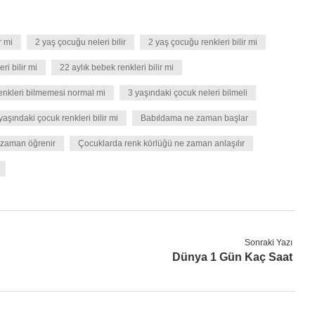
r mi
2 yaş çocuğu neleri bilir
2 yaş çocuğu renkleri bilir mi
ri bilir mi
22 aylık bebek renkleri bilir mi
enkleri bilmemesi normal mi
3 yaşındaki çocuk neleri bilmeli
yaşındaki çocuk renkleri bilir mi
Babıldama ne zaman başlar
e zaman öğrenir
Çocuklarda renk körlüğü ne zaman anlaşılır
Sonraki Yazı
Dünya 1 Gün Kaç Saat