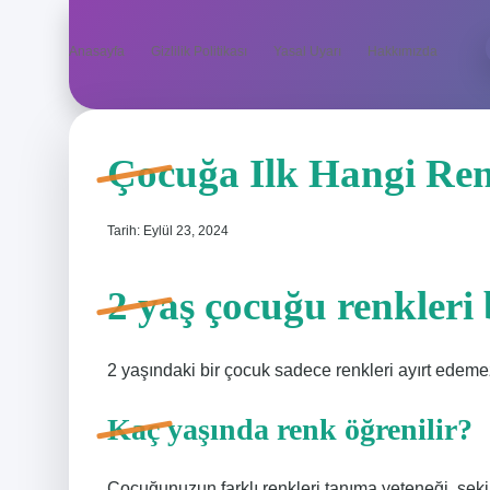
Anasayfa
Gizlilik Politikası
Yasal Uyarı
Hakkımızda
Çocuğa Ilk Hangi Ren
Tarih: Eylül 23, 2024
2 yaş çocuğu renkleri 
2 yaşındaki bir çocuk sadece renkleri ayırt edemez
Kaç yaşında renk öğrenilir?
Çocuğunuzun farklı renkleri tanıma yeteneği, şekil