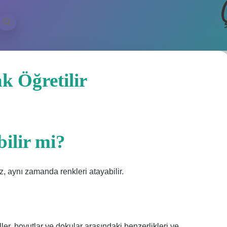
k Öğretilir
bilir mi?
, aynı zamanda renkleri atayabilir.
ler, boyutlar ve dokular arasındaki benzerlikleri ve