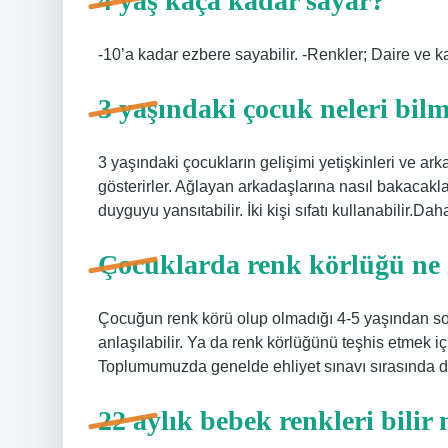
4 yaş kaça kadar sayar?
-10’a kadar ezbere sayabilir. -Renkler; Daire ve kare
3 yaşındaki çocuk neleri bilm
3 yaşındaki çocukların gelişimi yetişkinleri ve ark
gösterirler. Ağlayan arkadaşlarına nasıl bakacakları
duyguyu yansıtabilir. İki kişi sıfatı kullanabilir.
Çocuklarda renk körlüğü ne 
Çocuğun renk körü olup olmadığı 4-5 yaşından son
anlaşılabilir. Ya da renk körlüğünü teşhis etmek için
Toplumumuzda genelde ehliyet sınavı sırasında du
22 aylık bebek renkleri bilir