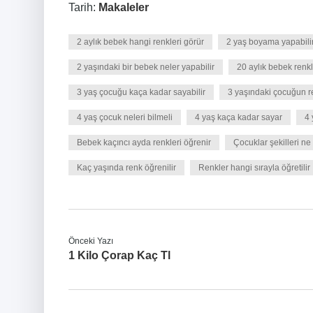
Tarih:
Makaleler
2 aylık bebek hangi renkleri görür
2 yaş boyama yapabili
2 yaşındaki bir bebek neler yapabilir
20 aylık bebek renkle
3 yaş çocuğu kaça kadar sayabilir
3 yaşındaki çocuğun r
4 yaş çocuk neleri bilmeli
4 yaş kaça kadar sayar
4 
Bebek kaçıncı ayda renkleri öğrenir
Çocuklar şekilleri n
Kaç yaşında renk öğrenilir
Renkler hangi sırayla öğretilir
Önceki Yazı
1 Kilo Çorap Kaç Tl