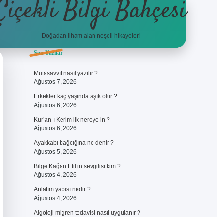
Çiçekli Bilgi Bahçesi
Doğadan ilham alan neşeli hikayeler!
Sidebar
Son Yazılar
https://hiltonbet-giris.com/
betexper g
Mutasavvıf nasıl yazılır ?
Ağustos 7, 2026
Erkekler kaç yaşında aşık olur ?
Ağustos 6, 2026
Kur’an-ı Kerim ilk nereye in ?
Ağustos 6, 2026
Ayakkabı bağcığına ne denir ?
Ağustos 5, 2026
Bilge Kağan Etil’in sevgilisi kim ?
Ağustos 4, 2026
Anlatım yapısı nedir ?
Ağustos 4, 2026
Algoloji migren tedavisi nasıl uygulanır ?