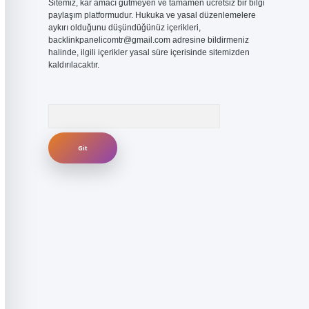
Sitemiz, kar amacı gütmeyen ve tamamen ücretsiz bir bilgi
paylaşım platformudur. Hukuka ve yasal düzenlemelere
aykırı olduğunu düşündüğünüz içerikleri,
backlinkpanelicomtr@gmail.com
adresine bildirmeniz
halinde, ilgili içerikler yasal süre içerisinde sitemizden
kaldırılacaktır.
Arama