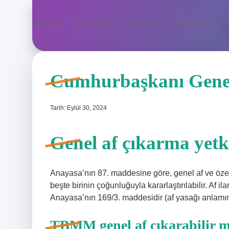
Anasayfa
Gizlilik Politikası
Yasal Uyarı
Hakkımızda
Cumhurbaşkanı Genel
Tarih: Eylül 30, 2024
Genel af çıkarma yetki
Anayasa’nın 87. maddesine göre, genel af ve özel 
beşte birinin çoğunluğuyla kararlaştırılabilir. Af il
Anayasa’nın 169/3. maddesidir (af yasağı anlam
TBMM genel af çıkarabilir m