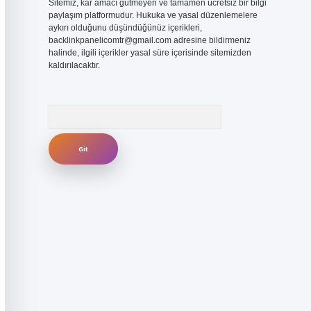
Sitemiz, kar amacı gütmeyen ve tamamen ücretsiz bir bilgi
paylaşım platformudur. Hukuka ve yasal düzenlemelere
aykırı olduğunu düşündüğünüz içerikleri,
backlinkpanelicomtr@gmail.com
adresine bildirmeniz
halinde, ilgili içerikler yasal süre içerisinde sitemizden
kaldırılacaktır.
Arama