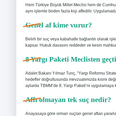
Hem Türkiye Büyük Millet Meclisi hem de Cumhurbaşk
aynı işlemle birden fazla kişi affedilir. Uygulamada
Genel af kime vurur?
Belirli bir suç veya kabahatle bağlantılı olarak iş
kapsar. Hukuk davasını reddeder ve kesin mahkumiy
8 Yargı Paketi Meclisten geçt
Adalet Bakanı Yılmaz Tunç, “Yargı Reformu Strate
hedefler doğrultusunda mevzuatımızda kısmi değişi
aylarda TBMM’de 8. Yargı Paketi’ni uygulamaya 
Affı olmayan tek suç nedir?
Anayasaya göre orman suçları genel aftan yararla