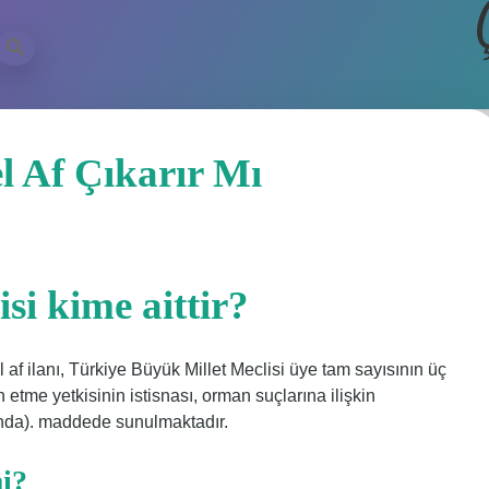
 Af Çıkarır Mı
si kime aittir?
af ilanı, Türkiye Büyük Millet Meclisi üye tam sayısının üç
an etme yetkisinin istisnası, orman suçlarına ilişkin
ında). maddede sunulmaktadır.
i?