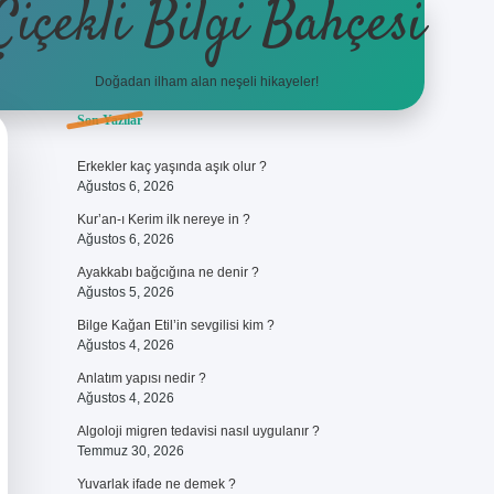
Çiçekli Bilgi Bahçesi
Doğadan ilham alan neşeli hikayeler!
Sidebar
Son Yazılar
https://hiltonbet-giris.com/
betexper güve
Erkekler kaç yaşında aşık olur ?
Ağustos 6, 2026
Kur’an-ı Kerim ilk nereye in ?
Ağustos 6, 2026
Ayakkabı bağcığına ne denir ?
Ağustos 5, 2026
Bilge Kağan Etil’in sevgilisi kim ?
Ağustos 4, 2026
Anlatım yapısı nedir ?
Ağustos 4, 2026
Algoloji migren tedavisi nasıl uygulanır ?
Temmuz 30, 2026
Yuvarlak ifade ne demek ?