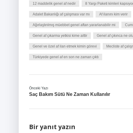
12 maddelik genel af nedir
8 Yargı Paketi kimleri kapsıyo
Adalet Bakanlığı af çalışması var mı
Af ilanını kim verir
Ağırlaştırılmış müebbet genel aftan yararlanabilir mi
Cumh
Genel af çıkarma yetkisi kime aittir
Genel af çıkınca ne ol
Genel ve özel af ilan etmek kimin görevi
Mecliste af çalış
Türkiyede genel af en son ne zaman çıktı
Önceki Yazı
Saç Bakım Sütü Ne Zaman Kullanılır
Bir yanıt yazın