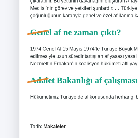
çıkarabilir. Bu yetkinin dayanağını oluşturan Ana
Meclisi’nin görev ve yetkileri şunlardır: … Türkiy
çoğunluğunun kararıyla genel ve özel af ilanına 
Genel af ne zaman çıktı?
1974 Genel Af 15 Mayıs 1974’te Türkiye Büyük Mill
edilmesiyle uzun süredir tartışılan af yasası yasa
Necmettin Erbakan’ın koalisyon hükümeti affı yayı
Adalet Bakanlığı af çalışmas
Hükümetimiz Türkiye’de af konusunda herhangi b
Tarih:
Makaleler