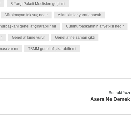
r
8 Yargı Paketi Meclisten geçti mi
Affı olmayan tek suç nedir
Aftan kimler yararlanacak
urbaşkanı genel af çıkarabilir mi
Cumhurbaşkanının af yetkisi nedir
ur
Genel af kime vurur
Genel af ne zaman çıktı
ması var mı
TBMM genel af çıkarabilir mi
Sonraki Yazı
Asera Ne Demek