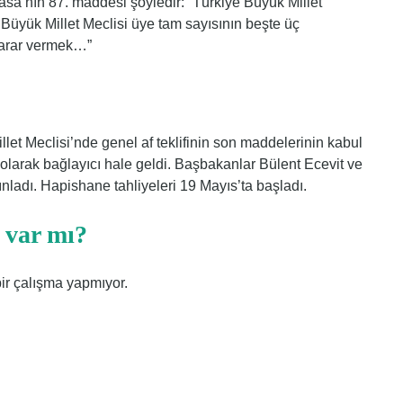
yasa’nın 87. maddesi şöyledir: “Türkiye Büyük Millet
e Büyük Millet Meclisi üye tam sayısının beşte üç
karar vermek…”
et Meclisi’nde genel af teklifinin son maddelerinin kabul
l olarak bağlayıcı hale geldi. Başbakanlar Bülent Ecevit ve
nladı. Hapishane tahliyeleri 19 Mayıs’ta başladı.
ı var mı?
ir çalışma yapmıyor.