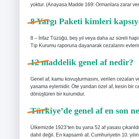
yoktur. (Anayasa Madde 169: Ormanlara zarar vere
8 Yargı Paketi kimleri kapsı
8 – İnfaz Tüzüğü, beş yıl veya daha az süreli hapi
Tıp Kurumu raporuna dayanarak cezalarını evlerin
12 maddelik genel af nedir?
Genel af, kamu kovuşturmasını, verilen cezaları v
yasama eylemidir. Öte yandan özel af, kesin bir ce
dönüştüren bir kurumdur.
Türkiye’de genel af en son n
Ülkemizde 1923’ten bu yana 52 af yasası çıkarıldı
dahil değil. En kapsamlı af, Cumhuriyetin 10. yılın