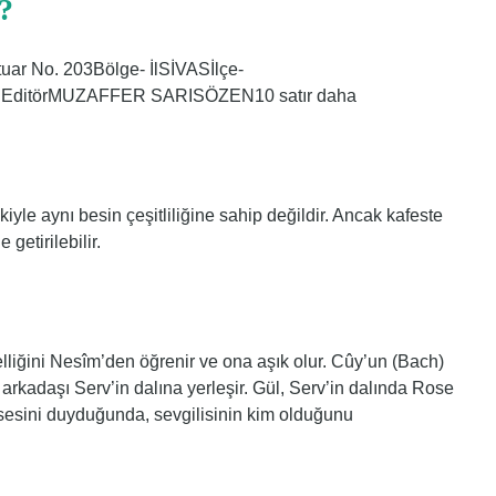
?
 No. 203Bölge- İlSİVASİlçe-
NEditörMUZAFFER SARISÖZEN10 satır daha
yle aynı besin çeşitliliğine sahip değildir. Ancak kafeste
getirilebilir.
lliğini Nesîm’den öğrenir ve ona aşık olur. Cûy’un (Bach)
arkadaşı Serv’in dalına yerleşir. Gül, Serv’in dalında Rose
sesini duyduğunda, sevgilisinin kim olduğunu