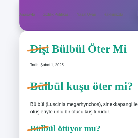
Anasayfa
Gizlilik Politikası
Yasal Uyarı
Hakkımızda
Dişi Bülbül Öter Mi
Tarih: Şubat 1, 2025
Bülbül kuşu öter mi?
Bülbül (Luscinia megarhynchos), sinekkapangille
ötüşleriyle ünlü bir ötücü kuş türüdür.
Bülbül ötüyor mu?