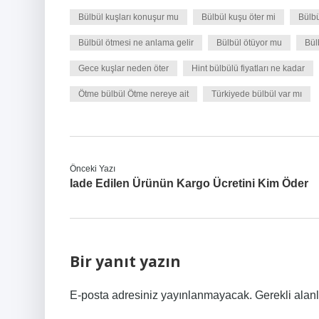
Bülbül kuşları konuşur mu
Bülbül kuşu öter mi
Bülbü
Bülbül ötmesi ne anlama gelir
Bülbül ötüyor mu
Bül
Gece kuşlar neden öter
Hint bülbülü fiyatları ne kadar
Ötme bülbül Ötme nereye ait
Türkiyede bülbül var mı
Önceki Yazı
Iade Edilen Ürünün Kargo Ücretini Kim Öder
Bir yanıt yazın
E-posta adresiniz yayınlanmayacak.
Gerekli alan