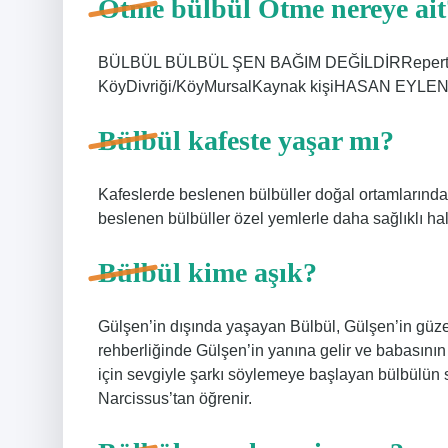
Ötme bülbül Ötme nereye ait
BÜLBÜL BÜLBÜL ŞEN BAĞIM DEĞİLDİRRepertuar
KöyDivriği/KöyMursalKaynak kişiHASAN EYLE
Bülbül kafeste yaşar mı?
Kafeslerde beslenen bülbüller doğal ortamlarındaki
beslenen bülbüller özel yemlerle daha sağlıklı hale 
Bülbül kime aşık?
Gülşen’in dışında yaşayan Bülbül, Gülşen’in güze
rehberliğinde Gülşen’in yanına gelir ve babasının 
için sevgiyle şarkı söylemeye başlayan bülbülün 
Narcissus’tan öğrenir.