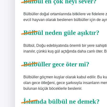
Bülbül en çok neyi sever?
Bülbüller doğal ortamlarında bitkilere ve fidelere
evcil hayvan olarak beslenen bülbüller için de ayn
Bülbül neden güle aşıktır?
Bülbül, Doğu edebiyatında önemli bir yere sahiptir
inanılır, çünkü kuş gül açtığında daha canlı öter. 
Bülbüller gece öter mi?
Bülbüller göçmen kuşlar olarak kabul edilir. Bu kuş
olan gece ötleğeni, gece şarkısıyla insanların mera
bulunan küçük böceklerle beslenir.
İslamda bülbül ne demek?