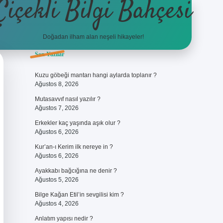
Çiçekli Bilgi Bahçesi
Doğadan ilham alan neşeli hikayeler!
Sidebar
Son Yazılar
https://hiltonbet-giris.com/
betexper güv
Kuzu göbeği mantarı hangi aylarda toplanır ?
Ağustos 8, 2026
Mutasavvıf nasıl yazılır ?
Ağustos 7, 2026
Erkekler kaç yaşında aşık olur ?
Ağustos 6, 2026
Kur’an-ı Kerim ilk nereye in ?
Ağustos 6, 2026
Ayakkabı bağcığına ne denir ?
Ağustos 5, 2026
Bilge Kağan Etil’in sevgilisi kim ?
Ağustos 4, 2026
Anlatım yapısı nedir ?