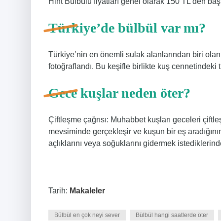
Hint Bülbülü fiyatları genel olarak 150 TL’den başl
Türkiye’de bülbül var mı?
Türkiye’nin en önemli sulak alanlarından biri ola
fotoğraflandı. Bu keşifle birlikte kuş cennetindeki 
Gece kuşlar neden öter?
Çiftleşme çağrısı: Muhabbet kuşları geceleri çiftle
mevsiminde gerçekleşir ve kuşun bir eş aradığının 
açlıklarını veya soğuklarını gidermek istediklerinde
Tarih:
Makaleler
Bülbül en çok neyi sever
Bülbül hangi saatlerde öter