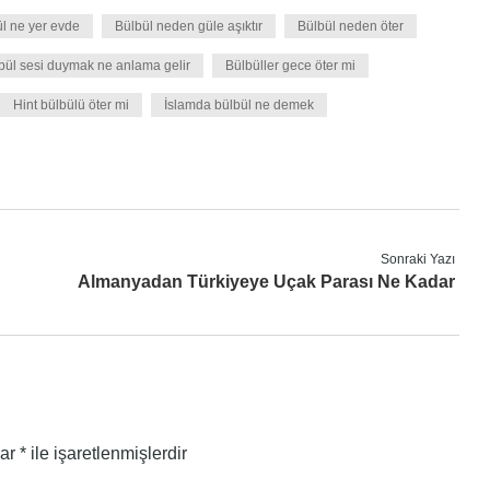
l ne yer evde
Bülbül neden güle aşıktır
Bülbül neden öter
bül sesi duymak ne anlama gelir
Bülbüller gece öter mi
Hint bülbülü öter mi
İslamda bülbül ne demek
Sonraki Yazı
Almanyadan Türkiyeye Uçak Parası Ne Kadar
lar
*
ile işaretlenmişlerdir