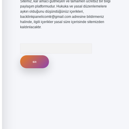
Sitemiz, kar amacı gütmeyen ve tamamen ücretsiz bir bilgi
paylaşım platformudur. Hukuka ve yasal düzenlemelere
aykırı olduğunu düşündüğünüz içerikleri,
backlinkpanelicomtr@gmail.com
adresine bildirmeniz
halinde, ilgili içerikler yasal süre içerisinde sitemizden
kaldırılacaktır.
Arama