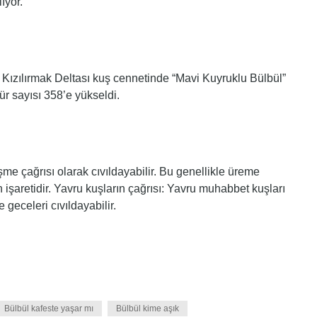
ıyor.
n Kızılırmak Deltası kuş cennetinde “Mavi Kuyruklu Bülbül”
tür sayısı 358’e yükseldi.
şme çağrısı olarak cıvıldayabilir. Bu genellikle üreme
işaretidir. Yavru kuşların çağrısı: Yavru muhabbet kuşları
 geceleri cıvıldayabilir.
Bülbül kafeste yaşar mı
Bülbül kime aşık