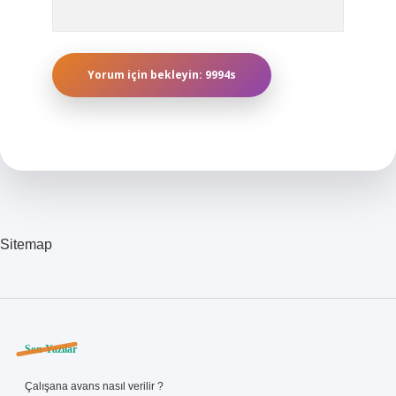
Sitemap
Sidebar
Son Yazılar
Çalışana avans nasıl verilir ?