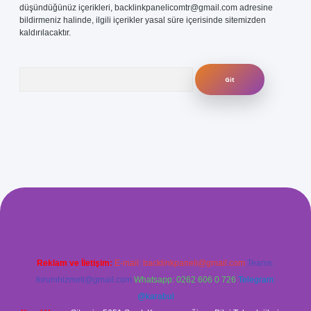
düşündüğünüz içerikleri,
backlinkpanelicomtr@gmail.com
adresine
bildirmeniz halinde, ilgili içerikler yasal süre içerisinde sitemizden
kaldırılacaktır.
Arama
ilir mi
elexbetgiris.org
Reklam ve İletişim:
E-mail:
backlinkpaneli@gmail.com
Teams:
forumhizmeti@gmail.com
Whatsapp: 0262 606 0 726
Telegram:
@karabul