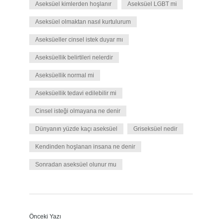
Aseksüel kimlerden hoşlanır
Aseksüel LGBT mi
Aseksüel olmaktan nasıl kurtulurum
Aseksüeller cinsel istek duyar mı
Aseksüellik belirtileri nelerdir
Aseksüellik normal mi
Aseksüellik tedavi edilebilir mi
Cinsel isteği olmayana ne denir
Dünyanın yüzde kaçı aseksüel
Griseksüel nedir
Kendinden hoşlanan insana ne denir
Sonradan aseksüel olunur mu
Önceki Yazı