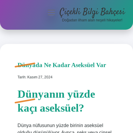
Çiçekli Bilgi Bahçesi
menüyü
aç
Doğadan ilham alan neşeli hikayeler!
Anasayfa
Gizlilik Politikası
Yasal Uyarı
Dünyada Ne Kadar Aseksüel Var
Hakkımızda
Tarih: Kasım 27, 2024
Dünyanın yüzde
kaçı aseksüel?
Dünya nüfusunun yüzde birinin aseksüel
olduğu düşünülüyor. Ayrıca, seks veya cinsel