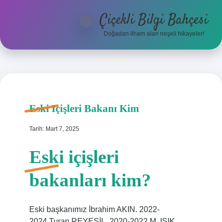
Çiçekli Bilgi Bahçesi
menüyü
aç
Doğadan ilham alan neşeli hikayeler!
Anasayfa
Gizlilik Politikası
Yasal Uyarı
Eski Içişleri Bakanı Kim
Hakkımızda
Tarih: Mart 7, 2025
Eski içişleri
bakanları kim?
Eski başkanımız İbrahim AKIN. 2022-
2024.Turan REYEŞİL. 2020-2022.M. IŞIK