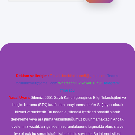
üvenilir mi
elexbetgiris.org
Reklam ve İletişim:
E-mail:
backlinkpaneli@gmail.com
Teams:
forumhizmeti@gmail.com
Whatsapp: 0262 606 0 726
Telegram:
@karabul
Yasal Uyarı:
Sitemiz, 5651 Sayılı Kanun gereğince Bilgi Teknolojileri ve
İletişim Kurumu (BTK) tarafından onaylanmış bir Yer Sağlayıcı olarak
hizmet vermektedir. Bu nedenle, sitedeki içerikleri proaktif olarak
denetleme veya araştırma yükümlülüğümüz bulunmamaktadır. Ancak,
üyelerimiz yazdıkları içeriklerin sorumluluğunu taşımakta olup, siteye
üye olarak bu sorumluluğu kabul etmiş sayılırlar. Bu internet sitesi,