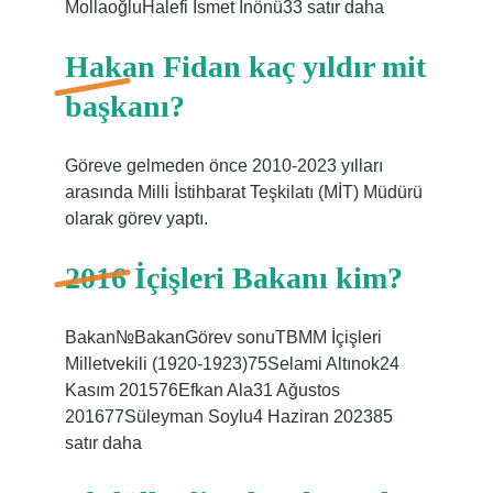
MollaoğluHalefi İsmet İnönü33 satır daha
Hakan Fidan kaç yıldır mit
başkanı?
Göreve gelmeden önce 2010-2023 yılları
arasında Milli İstihbarat Teşkilatı (MİT) Müdürü
olarak görev yaptı.
2016 İçişleri Bakanı kim?
Bakan№BakanGörev sonuTBMM İçişleri
Milletvekili (1920-1923)75Selami Altınok24
Kasım 201576Efkan Ala31 Ağustos
201677Süleyman Soylu4 Haziran 202385
satır daha