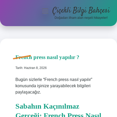
Çiçekli Bilgi Bahçesi
menüyü
aç
Doğadan ilham alan neşeli hikayeler!
Anasayfa
Gizlilik Politikası
Yasal Uyarı
French press nasıl yapılır ?
Hakkımızda
Tarih: Haziran 8, 2026
Bugün sizlerle “French press nasıl yapılır”
konusunda işinize yarayabilecek bilgileri
paylaşacağız.
Sabahın Kaçınılmaz
Gerçeği: French Press Nasıl