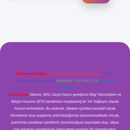
i
elexbetgiris.org
Reklam ve İletişim:
E-mail:
backlinkpaneli@gmail.com
Teams:
forumhizmeti@gmail.com
Whatsapp: 0262 606 0 726
Telegram:
@karabul
Yasal Uyarı:
Sitemiz, 5651 Sayılı Kanun gereğince Bilgi Teknolojileri ve
İletişim Kurumu (BTK) tarafından onaylanmış bir Yer Sağlayıcı olarak
hizmet vermektedir. Bu nedenle, sitedeki içerikleri proaktif olarak
denetleme veya araştırma yükümlülüğümüz bulunmamaktadır. Ancak,
üyelerimiz yazdıkları içeriklerin sorumluluğunu taşımakta olup, siteye
üye olarak bu sorumluluğu kabul etmiş sayılırlar. Bu internet sitesi,