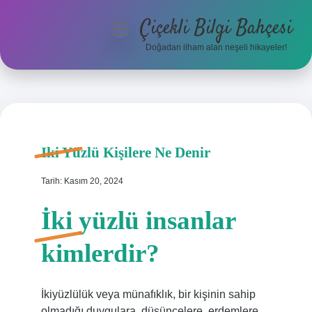
Çiçekli Bilgi Bahçesi
menüyü
aç
Doğadan ilham alan neşeli hikayeler!
Anasayfa
Gizlilik Politikası
Yasal Uyarı
Iki Yüzlü Kişilere Ne Denir
Hakkımızda
Tarih: Kasım 20, 2024
İki yüzlü insanlar
kimlerdir?
İkiyüzlülük veya münafıklık, bir kişinin sahip
olmadığı duygulara, düşüncelere, erdemlere,