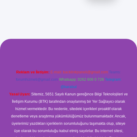
venilir mi
elexbetgiris.org
Reklam ve İletişim:
E-mail:
backlinkpaneli@gmail.com
Teams:
forumhizmeti@gmail.com
Whatsapp: 0262 606 0 726
Telegram:
@karabul
Yasal Uyarı:
Sitemiz, 5651 Sayılı Kanun gereğince Bilgi Teknolojileri ve
İletişim Kurumu (BTK) tarafından onaylanmış bir Yer Sağlayıcı olarak
hizmet vermektedir. Bu nedenle, sitedeki içerikleri proaktif olarak
denetleme veya araştırma yükümlülüğümüz bulunmamaktadır. Ancak,
üyelerimiz yazdıkları içeriklerin sorumluluğunu taşımakta olup, siteye
üye olarak bu sorumluluğu kabul etmiş sayılırlar. Bu internet sitesi,