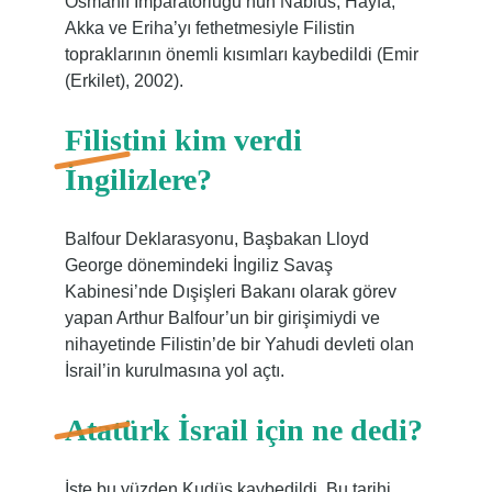
Osmanlı İmparatorluğu’nun Nablus, Hayfa,
Akka ve Eriha’yı fethetmesiyle Filistin
topraklarının önemli kısımları kaybedildi (Emir
(Erkilet), 2002).
Filistini kim verdi
İngilizlere?
Balfour Deklarasyonu, Başbakan Lloyd
George dönemindeki İngiliz Savaş
Kabinesi’nde Dışişleri Bakanı olarak görev
yapan Arthur Balfour’un bir girişimiydi ve
nihayetinde Filistin’de bir Yahudi devleti olan
İsrail’in kurulmasına yol açtı.
Atatürk İsrail için ne dedi?
İşte bu yüzden Kudüs kaybedildi. Bu tarihi