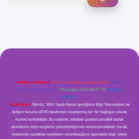
venilir mi
elexbetgiris.org
Reklam ve İletişim:
E-mail:
backlinkpaneli@gmail.com
Teams:
forumhizmeti@gmail.com
Whatsapp: 0262 606 0 726
Telegram:
@karabul
Yasal Uyarı:
Sitemiz, 5651 Sayılı Kanun gereğince Bilgi Teknolojileri ve
İletişim Kurumu (BTK) tarafından onaylanmış bir Yer Sağlayıcı olarak
hizmet vermektedir. Bu nedenle, sitedeki içerikleri proaktif olarak
denetleme veya araştırma yükümlülüğümüz bulunmamaktadır. Ancak,
üyelerimiz yazdıkları içeriklerin sorumluluğunu taşımakta olup, siteye