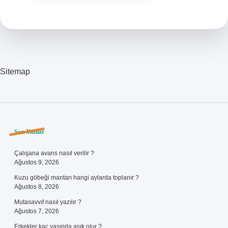
Sitemap
Sidebar
Son Yazılar
Çalışana avans nasıl verilir ?
Ağustos 9, 2026
Kuzu göbeği mantarı hangi aylarda toplanır ?
Ağustos 8, 2026
Mutasavvıf nasıl yazılır ?
Ağustos 7, 2026
Erkekler kaç yaşında aşık olur ?