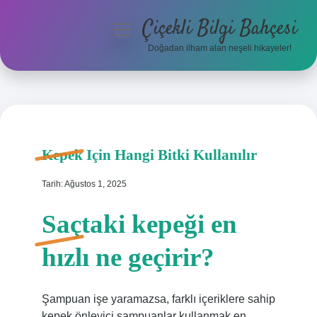
Çiçekli Bilgi Bahçesi
menüyü
aç
Doğadan ilham alan neşeli hikayeler!
Anasayfa
Gizlilik Politikası
Yasal Uyarı
Kepek Için Hangi Bitki Kullanılır
Hakkımızda
Tarih: Ağustos 1, 2025
Saçtaki kepeği en
hızlı ne geçirir?
Şampuan işe yaramazsa, farklı içeriklere sahip
kepek önleyici şampuanlar kullanmak en