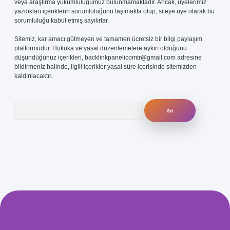
veya araştırma yükümlülüğümüz bulunmamaktadır. Ancak, üyelerimiz
yazdıkları içeriklerin sorumluluğunu taşımakta olup, siteye üye olarak bu
sorumluluğu kabul etmiş sayılırlar.
Sitemiz, kar amacı gütmeyen ve tamamen ücretsiz bir bilgi paylaşım
platformudur. Hukuka ve yasal düzenlemelere aykırı olduğunu
düşündüğünüz içerikleri,
backlinkpanelicomtr@gmail.com
adresine
bildirmeniz halinde, ilgili içerikler yasal süre içerisinde sitemizden
kaldırılacaktır.
Arama
venilir mi
elexbetgiris.org