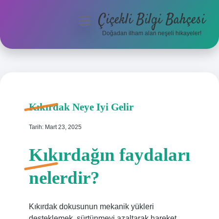
Çiçekli Bilgi Bahçesi
menüyü
aç
Doğadan ilham alan neşeli hikayeler!
Anasayfa
Gizlilik Politikası
Yasal Uyarı
Kıkırdak Neye Iyi Gelir
Hakkımızda
Tarih: Mart 23, 2025
Kıkırdağın faydaları
nelerdir?
Kıkırdak dokusunun mekanik yükleri
desteklemek, sürtünmeyi azaltarak hareket