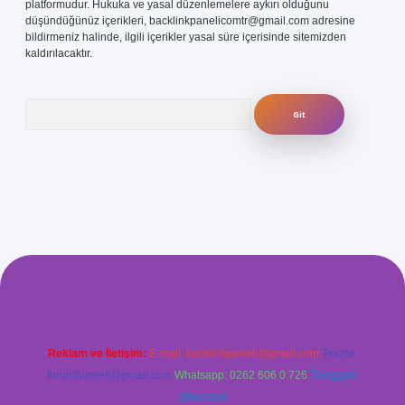
platformudur. Hukuka ve yasal düzenlemelere aykırı olduğunu
düşündüğünüz içerikleri,
backlinkpanelicomtr@gmail.com
adresine
bildirmeniz halinde, ilgili içerikler yasal süre içerisinde sitemizden
kaldırılacaktır.
Arama
 güvenilir mi
elexbetgiris.org
Reklam ve İletişim:
E-mail:
backlinkpaneli@gmail.com
Teams:
forumhizmeti@gmail.com
Whatsapp: 0262 606 0 726
Telegram:
@karabul