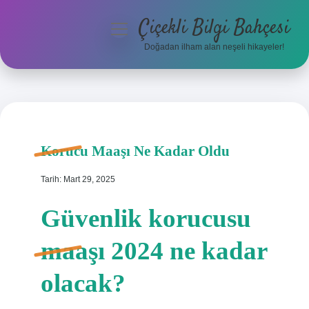
Çiçekli Bilgi Bahçesi
menüyü
aç
Doğadan ilham alan neşeli hikayeler!
Anasayfa
Gizlilik Politikası
Yasal Uyarı
Korucu Maaşı Ne Kadar Oldu
Hakkımızda
Tarih: Mart 29, 2025
Güvenlik korucusu
maaşı 2024 ne kadar
olacak?