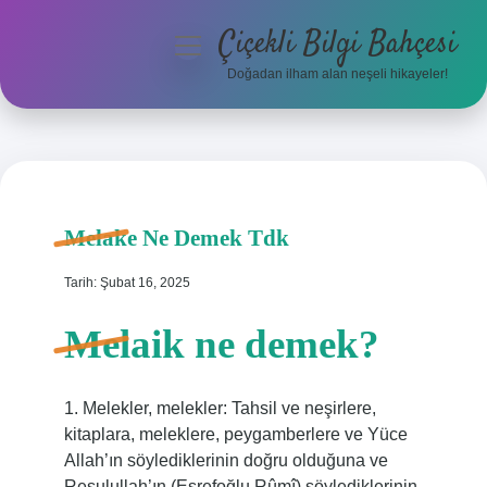
Çiçekli Bilgi Bahçesi
menüyü
aç
Doğadan ilham alan neşeli hikayeler!
Anasayfa
Gizlilik Politikası
Yasal Uyarı
Melake Ne Demek Tdk
Hakkımızda
Tarih: Şubat 16, 2025
Melaik ne demek?
1. Melekler, melekler: Tahsil ve neşirlere,
kitaplara, meleklere, peygamberlere ve Yüce
Allah’ın söylediklerinin doğru olduğuna ve
Resulullah’ın (Eşrefoğlu Rûmî) söylediklerinin