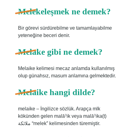
Melekeleşmek ne demek?
Bir görevi sürdürebilme ve tamamlayabilme
yeteneğine beceri denir.
Melake gibi ne demek?
Melaike kelimesi mecaz anlamda kullanılmış
olup günahsız, masum anlamına gelmektedir.
Melaike hangi dilde?
melaike – İngilizce sözlük. Arapça mlk
kökünden gelen malāˀik veya malāˀika(t)
ملائكة “melek” kelimesinden türemiştir.