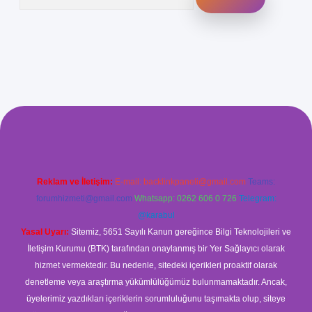
r güvenilir mi
elexbetgiris.org
Reklam ve İletişim:
E-mail:
backlinkpaneli@gmail.com
Teams:
forumhizmeti@gmail.com
Whatsapp: 0262 606 0 726
Telegram:
@karabul
Yasal Uyarı:
Sitemiz, 5651 Sayılı Kanun gereğince Bilgi Teknolojileri ve
İletişim Kurumu (BTK) tarafından onaylanmış bir Yer Sağlayıcı olarak
hizmet vermektedir. Bu nedenle, sitedeki içerikleri proaktif olarak
denetleme veya araştırma yükümlülüğümüz bulunmamaktadır. Ancak,
üyelerimiz yazdıkları içeriklerin sorumluluğunu taşımakta olup, siteye