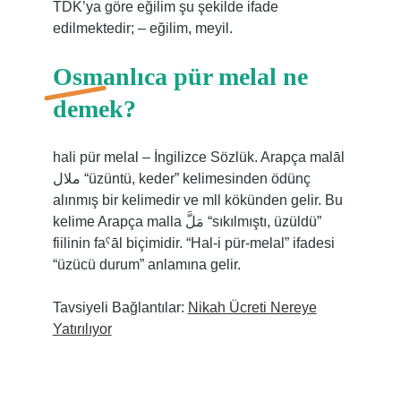
TDK’ya göre eğilim şu şekilde ifade
edilmektedir; – eğilim, meyil.
Osmanlıca pür melal ne
demek?
hali pür melal – İngilizce Sözlük. Arapça malāl
ملال “üzüntü, keder” kelimesinden ödünç
alınmış bir kelimedir ve mll kökünden gelir. Bu
kelime Arapça malla مَلَّ “sıkılmıştı, üzüldü”
fiilinin faˁāl biçimidir. “Hal-i pür-melal” ifadesi
“üzücü durum” anlamına gelir.
Tavsiyeli Bağlantılar:
Nikah Ücreti Nereye
Yatırılıyor