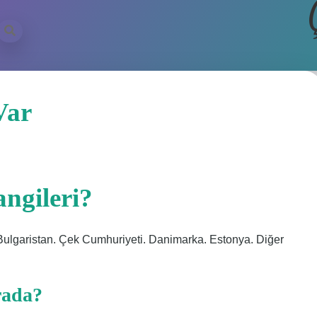
Var
ngileri?
Bulgaristan. Çek Cumhuriyeti. Danimarka. Estonya. Diğer
rada?