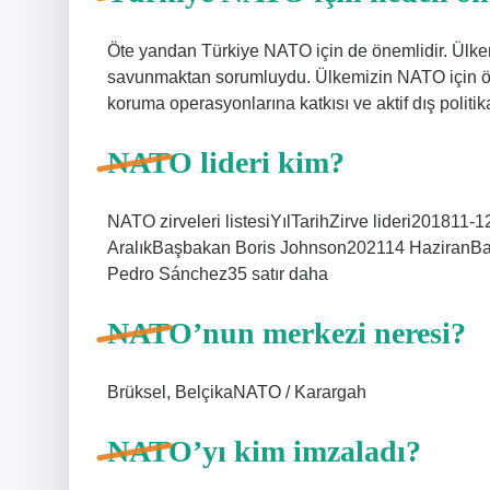
Öte yandan Türkiye NATO için de önemlidir. Ülkem
savunmaktan sorumluydu. Ülkemizin NATO için ön
koruma operasyonlarına katkısı ve aktif dış politi
NATO lideri kim?
NATO zirveleri listesiYılTarihZirve lideri20181
AralıkBaşbakan Boris Johnson202114 HaziranB
Pedro Sánchez35 satır daha
NATO’nun merkezi neresi?
Brüksel, BelçikaNATO / Karargah
NATO’yı kim imzaladı?