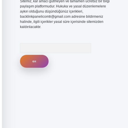
Sitemiz, kar amacı gütmeyen ve tamamen ücretsiz bir bilgi
paylaşım platformudur. Hukuka ve yasal düzenlemelere
aykırı olduğunu düşündüğünüz içerikleri,
backlinkpanelicomtr@gmail.com
adresine bildirmeniz
halinde, ilgili içerikler yasal süre içerisinde sitemizden
kaldırılacaktır.
Arama