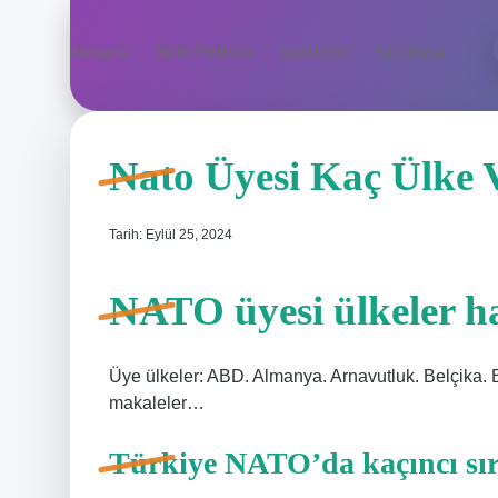
Anasayfa
Gizlilik Politikası
Yasal Uyarı
Hakkımızda
Nato Üyesi Kaç Ülke 
Tarih: Eylül 25, 2024
NATO üyesi ülkeler ha
Üye ülkeler: ABD. Almanya. Arnavutluk. Belçika. 
makaleler…
Türkiye NATO’da kaçıncı sı