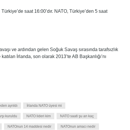
Türkiye’de saat 16:00’dır. NATO, Türkiye’den 5 saat
avaşı ve ardından gelen Soğuk Savaş sırasında tarafsızlık
 katılan İrlanda, son olarak 2013’te AB Başkanlığı’nı
en ayrıldı
İrlanda NATO üyesi mi
rşı kuruldu
NATO lideri kim
NATO saati şu an kaç
NATOnun 14 maddesi nedir
NATOnun amacı nedir