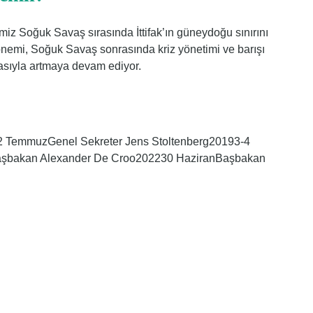
iz Soğuk Savaş sırasında İttifak’ın güneydoğu sınırını
emi, Soğuk Savaş sonrasında kriz yönetimi ve barışı
kasıyla artmaya devam ediyor.
1-12 TemmuzGenel Sekreter Jens Stoltenberg20193-4
aşbakan Alexander De Croo202230 HaziranBaşbakan