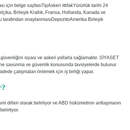
 için belge sayfasıTipAskeri ittifakYürürlük tarihi 24
çika, Birleşik Krallık, Fransa, Hollanda, Kanada ve
u tarafından onaylanmasıDepozitoAmerika Birleşik
üvenliğini siyasi ve askeri yollarla sağlamaktır. SİYASET
ine savunma ve güvenlik konusunda tavsiyelerde bulunur
ede çatışmaları önlemek için iş birliği yapar.
r?
mi dilleri olarak belirliyor ve ABD hükümetinin antlaşmanın
elirtiyor.