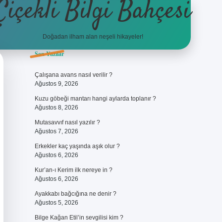
Çiçekli Bilgi Bahçesi
Doğadan ilham alan neşeli hikayeler!
Sidebar
Son Yazılar
https://hiltonbet-giris.com/
betexper güv
Çalışana avans nasıl verilir ?
Ağustos 9, 2026
Kuzu göbeği mantarı hangi aylarda toplanır ?
Ağustos 8, 2026
Mutasavvıf nasıl yazılır ?
Ağustos 7, 2026
Erkekler kaç yaşında aşık olur ?
Ağustos 6, 2026
Kur’an-ı Kerim ilk nereye in ?
Ağustos 6, 2026
Ayakkabı bağcığına ne denir ?
Ağustos 5, 2026
Bilge Kağan Etil’in sevgilisi kim ?