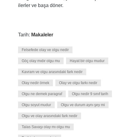
ilerler ve başa döner.
Tarih:
Makaleler
Felsefede olay ve olgu nedir
Göç olay mıdır olgu mu
Hayat bir olgu mudur
Kavram ve olgu arasındaki fark nedir
Olay nedir örnek
Olay ve olgu farkı nedir
Olgu ne demek paragraf
Olgu nedir 9 sınıf tarih
Olgu soyut mudur
Olgu ve durum aynı şey mi
Olgu ve olay arasındaki fark nedir
Talas Savaşı olay mı olgu mu