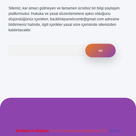
Sitemiz, kar amacı gütmeyen ve tamamen ücretsiz bir bilgi paylaşım
platformudur. Hukuka ve yasal düzenlemelere aykırı olduğunu
düşündüğünüz içerikleri,
backlinkpanelicomtr@gmail.com
adresine
bildirmeniz halinde, ilgili içerikler yasal süre içerisinde sitemizden
kaldırılacaktır.
Arama
 güvenilir mi
elexbetgiris.org
Reklam ve İletişim:
E-mail:
backlinkpaneli@gmail.com
Teams: