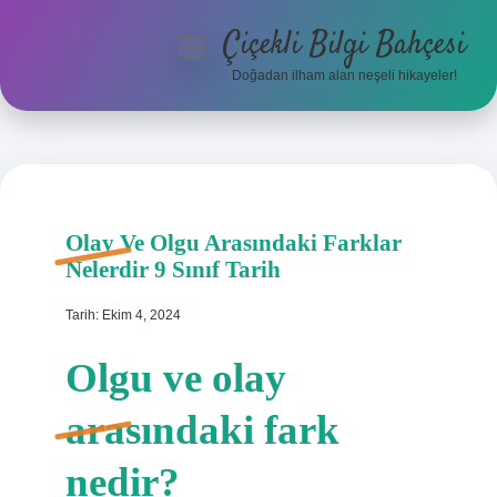
Çiçekli Bilgi Bahçesi
menüyü
aç
Doğadan ilham alan neşeli hikayeler!
Anasayfa
Gizlilik Politikası
Yasal Uyarı
Olay Ve Olgu Arasındaki Farklar
Nelerdir 9 Sınıf Tarih
Hakkımızda
Tarih: Ekim 4, 2024
Olgu ve olay
arasındaki fark
nedir?