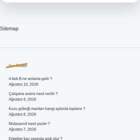
Sitemap
Sidebar
Son Yazılar
A fark B ne anlama gelir ?
Ağustos 10, 2026
Çalışana avans nasıl verilir ?
Ağustos 9, 2026
Kuzu göbeği mantarı hangi aylarda toplanır ?
Ağustos 8, 2026
Mutasavvıf nasıl yazılır ?
Ağustos 7, 2026
Erkekler kaç yaşında aşık olur ?