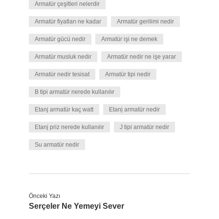
Armatür çeşitleri nelerdir
Armatür fiyatları ne kadar
Armatür gerilimi nedir
Armatür gücü nedir
Armatür işi ne demek
Armatür musluk nedir
Armatür nedir ne işe yarar
Armatür nedir tesisat
Armatür tipi nedir
B tipi armatür nerede kullanılır
Etanj armatür kaç watt
Etanj armatür nedir
Etanj priz nerede kullanılır
J tipi armatür nedir
Su armatür nedir
Önceki Yazı
Serçeler Ne Yemeyi Sever