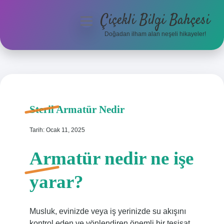
Çiçekli Bilgi Bahçesi
menüyü
aç
Doğadan ilham alan neşeli hikayeler!
Anasayfa
Gizlilik Politikası
Yasal Uyarı
Steril Armatür Nedir
Hakkımızda
Tarih: Ocak 11, 2025
Armatür nedir ne işe
yarar?
Musluk, evinizde veya iş yerinizde su akışını
kontrol eden ve yönlendiren önemli bir tesisat