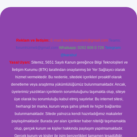
güvenilir mi
elexbetgiris.org
Reklam ve İletişim:
E-mail:
backlinkpaneli@gmail.com
Teams:
forumhizmeti@gmail.com
Whatsapp: 0262 606 0 726
Telegram:
@karabul
Yasal Uyarı:
Sitemiz, 5651 Sayılı Kanun gereğince Bilgi Teknolojileri ve
İletişim Kurumu (BTK) tarafından onaylanmış bir Yer Sağlayıcı olarak
hizmet vermektedir. Bu nedenle, sitedeki içerikleri proaktif olarak
denetleme veya araştırma yükümlülüğümüz bulunmamaktadır. Ancak,
üyelerimiz yazdıkları içeriklerin sorumluluğunu taşımakta olup, siteye
üye olarak bu sorumluluğu kabul etmiş sayılırlar. Bu internet sitesi,
herhangi bir marka, kurum veya şahıs şirketi ile hiçbir bağlantısı
bulunmamaktadır. Sitede yalnızca kendi hazırladığımız makaleler
paylaşılmaktadır. Burada yer alan içerikler haber niteliği taşımamakta
olup, gerçek kurum ve kişiler hakkında paylaşım yapılmamaktadır.
Gerçek kurum ve kişiler ile isim benzerlikleri tamamen tesadüfidir.