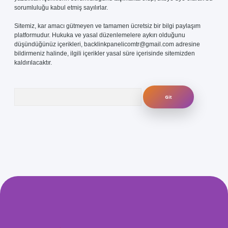
sorumluluğu kabul etmiş sayılırlar.
Sitemiz, kar amacı gütmeyen ve tamamen ücretsiz bir bilgi paylaşım
platformudur. Hukuka ve yasal düzenlemelere aykırı olduğunu
düşündüğünüz içerikleri,
backlinkpanelicomtr@gmail.com
adresine
bildirmeniz halinde, ilgili içerikler yasal süre içerisinde sitemizden
kaldırılacaktır.
Arama
.com/
betexper güvenilir mi
elexbetgiris.org