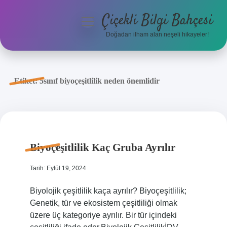
Çiçekli Bilgi Bahçesi
menüyü
aç
Doğadan ilham alan neşeli hikayeler!
Anasayfa
Gizlilik Politikası
Etiket:
5sınıf biyoçeşitlilik neden önemlidir
Yasal Uyarı
Hakkımızda
Biyoçeşitlilik Kaç Gruba Ayrılır
Tarih: Eylül 19, 2024
Biyolojik çeşitlilik kaça ayrılır? Biyoçeşitlilik;
Genetik, tür ve ekosistem çeşitliliği olmak
üzere üç kategoriye ayrılır. Bir tür içindeki