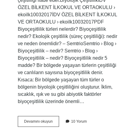
çeşitliliği ifade eder.Biyolojik ÇeşitlilikİDV
ÖZEL BİLKENT İLKOKUL VE ORTAOKULU ›
ekoilk10032017İDV ÖZEL BİLKENT İLKOKUL
VE ORTAOKULU › ekoilk10032017PDF
Biyoçeşitlilik türleri nelerdir? Biyoçeşitlilik
nedir? Ekolojik çeşitlilik (süreç çeşitliliği): nedir
ve neden önemlidir? – SemtrioSemtrio › Blog ›
Biyoçeşitlilik – nedir? Semtrio › Blog ›
Biyoçeşitlilik – nedir? Biyoçeşitlilik nedir 5
madde? Bir bölgede yaşayan türlerin çeşitliliği
ve canlıların sayısına biyoçeşitlilik denir.
Kısaca: Bir bölgede yaşayan tüm türler o
bölgenin biyolojik çeşitliliğini oluşturur. İklim,
sıcaklık, ışık ve su gibi abiyotik faktörler
biyoçeşitlilik üzerinde önemli…
Biyoçeşitlilik
Devamını okuyun
10 Yorum
Kaç
Gruba