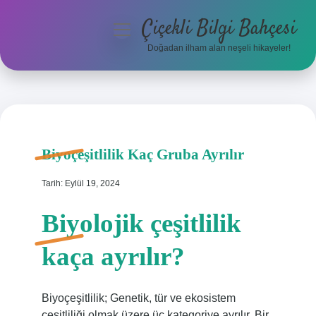
Çiçekli Bilgi Bahçesi
menüyü
aç
Doğadan ilham alan neşeli hikayeler!
Anasayfa
Gizlilik Politikası
Yasal Uyarı
Biyoçeşitlilik Kaç Gruba Ayrılır
Hakkımızda
Tarih: Eylül 19, 2024
Biyolojik çeşitlilik
kaça ayrılır?
Biyoçeşitlilik; Genetik, tür ve ekosistem
çeşitliliği olmak üzere üç kategoriye ayrılır. Bir