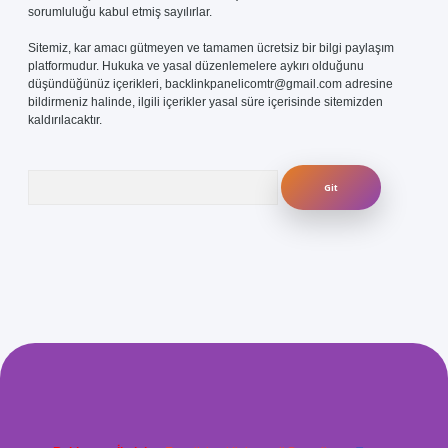
sorumluluğu kabul etmiş sayılırlar.
Sitemiz, kar amacı gütmeyen ve tamamen ücretsiz bir bilgi paylaşım
platformudur. Hukuka ve yasal düzenlemelere aykırı olduğunu
düşündüğünüz içerikleri,
backlinkpanelicomtr@gmail.com
adresine
bildirmeniz halinde, ilgili içerikler yasal süre içerisinde sitemizden
kaldırılacaktır.
Arama
lexbetgiris.org