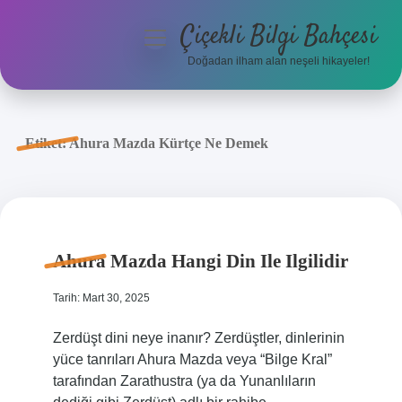
Çiçekli Bilgi Bahçesi
menüyü
aç
Doğadan ilham alan neşeli hikayeler!
Anasayfa
Gizlilik Politikası
Etiket:
Ahura Mazda Kürtçe Ne Demek
Yasal Uyarı
Hakkımızda
Ahura Mazda Hangi Din Ile Ilgilidir
Tarih: Mart 30, 2025
Zerdüşt dini neye inanır? Zerdüştler, dinlerinin
yüce tanrıları Ahura Mazda veya “Bilge Kral”
tarafından Zarathustra (ya da Yunanlıların