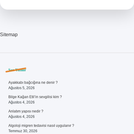
Din
Ile
Ilgilidir
Sitemap
Sidebar
Son Yazılar
Ayakkabı bağcığına ne denir ?
Ağustos 5, 2026
Bilge Kağan Etil’in sevgilisi kim ?
Ağustos 4, 2026
Anlatım yapısı nedir ?
Ağustos 4, 2026
Algoloji migren tedavisi nasıl uygulanır ?
Temmuz 30, 2026