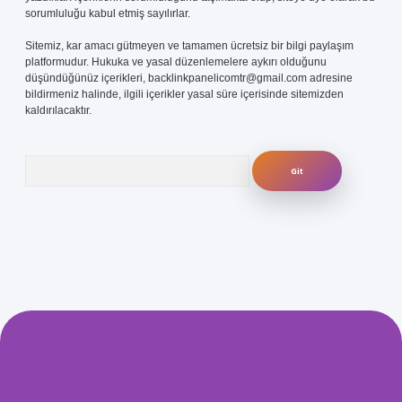
sorumluluğu kabul etmiş sayılırlar.
Sitemiz, kar amacı gütmeyen ve tamamen ücretsiz bir bilgi paylaşım
platformudur. Hukuka ve yasal düzenlemelere aykırı olduğunu
düşündüğünüz içerikleri,
backlinkpanelicomtr@gmail.com
adresine
bildirmeniz halinde, ilgili içerikler yasal süre içerisinde sitemizden
kaldırılacaktır.
Arama
.com/
betexper güvenilir mi
elexbetgiris.org