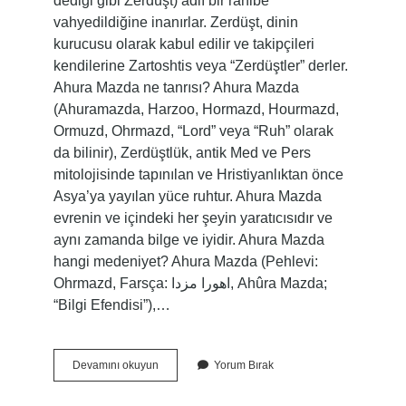
dediği gibi Zerdüşt) adlı bir rahibe
vahyedildiğine inanırlar. Zerdüşt, dinin
kurucusu olarak kabul edilir ve takipçileri
kendilerine Zartoshtis veya “Zerdüştler” derler.
Ahura Mazda ne tanrısı? Ahura Mazda
(Ahuramazda, Harzoo, Hormazd, Hourmazd,
Ormuzd, Ohrmazd, “Lord” veya “Ruh” olarak
da bilinir), Zerdüştlük, antik Med ve Pers
mitolojisinde tapınılan ve Hristiyanlıktan önce
Asya’ya yayılan yüce ruhtur. Ahura Mazda
evrenin ve içindeki her şeyin yaratıcısıdır ve
aynı zamanda bilge ve iyidir. Ahura Mazda
hangi medeniyet? Ahura Mazda (Pehlevi:
Ohrmazd, Farsça: اهورا مزدا, Ahûra Mazda;
“Bilgi Efendisi”),…
Ahura
Devamını okuyun
Yorum Bırak
Mazda
Hangi