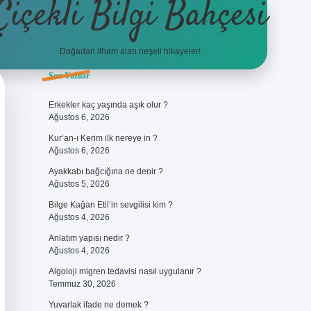
Çiçekli Bilgi Bahçesi
Doğadan ilham alan neşeli hikayeler!
Sidebar
Son Yazılar
https://hiltonbet-giris.com/
betexper 
Erkekler kaç yaşında aşık olur ?
Ağustos 6, 2026
Kur’an-ı Kerim ilk nereye in ?
Ağustos 6, 2026
Ayakkabı bağcığına ne denir ?
Ağustos 5, 2026
Bilge Kağan Etil’in sevgilisi kim ?
Ağustos 4, 2026
Anlatım yapısı nedir ?
Ağustos 4, 2026
Algoloji migren tedavisi nasıl uygulanır ?
Temmuz 30, 2026
Yuvarlak ifade ne demek ?