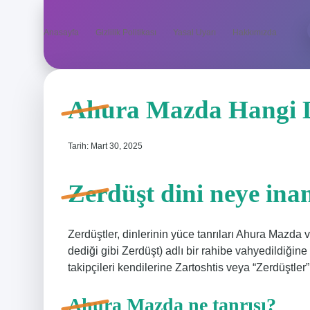
Anasayfa
Gizlilik Politikası
Yasal Uyarı
Hakkımızda
Ahura Mazda Hangi Din
Tarih: Mart 30, 2025
Zerdüşt dini neye ina
Zerdüştler, dinlerinin yüce tanrıları Ahura Mazda 
dediği gibi Zerdüşt) adlı bir rahibe vahyedildiğine 
takipçileri kendilerine Zartoshtis veya “Zerdüştler”
Ahura Mazda ne tanrısı?