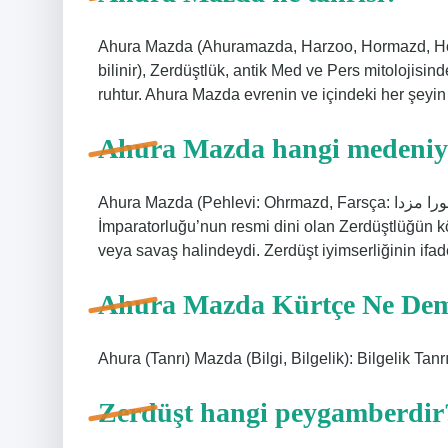
Ahura Mazda (Ahuramazda, Harzoo, Hormazd, Ho
bilinir), Zerdüştlük, antik Med ve Pers mitolojisin
ruhtur. Ahura Mazda evrenin ve içindeki her şeyin 
Ahura Mazda hangi medeniy
Ahura Mazda (Pehlevi: Ohrmazd, Farsça: اهورا مزدا, Ahûra Mazda; “Bilgi Efendisi”), eski Pers
İmparatorluğu’nun resmi dini olan Zerdüştlüğün köt
veya savaş halindeydi. Zerdüşt iyimserliğinin if
Ahura Mazda Kürtçe Ne De
Ahura (Tanrı) Mazda (Bilgi, Bilgelik): Bilgelik T
Zerdüşt hangi peygamberdir