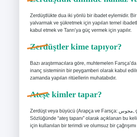
Zerdüştlükte dua iki yönlü bir ibadet eylemidir. B
yalvarmak ve şükretmek için yapılan temel ibadetle
kabul etmek ve Tanrı’ya güç vermek için yapılır.
Zerdüştler kime tapıyor?
Bazı araştırmacılara göre, muhtemelen Farsça’da 
inanç sisteminin bir peygamberi olarak kabul edil
zamanda yapılan ritüellerin muhatabıdır.
Ateşe kimler tapar?
Zerdüşt veya büyücü (Arapça ve Farsça: مجوس, çoğul: magus), Zerdüşt dinine mensup kişi. Türk Dil Kurumu
Sözlüğünde “ateş tapanı” olarak açıklanan bu kelim
için kullanılan bir terimdi ve olumsuz bir çağrışımı