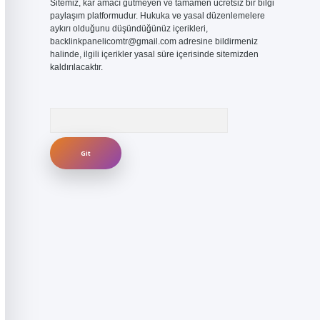
Sitemiz, kar amacı gütmeyen ve tamamen ücretsiz bir bilgi
paylaşım platformudur. Hukuka ve yasal düzenlemelere
aykırı olduğunu düşündüğünüz içerikleri,
backlinkpanelicomtr@gmail.com
adresine bildirmeniz
halinde, ilgili içerikler yasal süre içerisinde sitemizden
kaldırılacaktır.
Arama