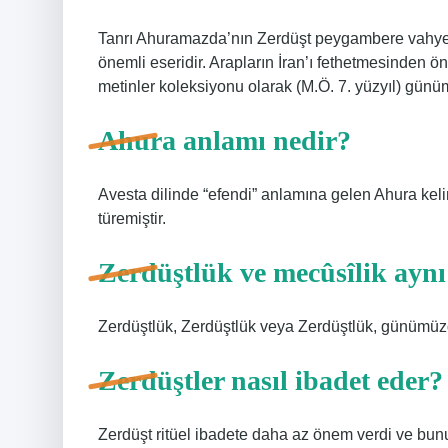
Tanrı Ahuramazda’nın Zerdüşt peygambere vahyettiğ
önemli eseridir. Arapların İran’ı fethetmesinden ön
metinler koleksiyonu olarak (M.Ö. 7. yüzyıl) günü
Ahura anlamı nedir?
Avesta dilinde “efendi” anlamına gelen Ahura keli
türemiştir.
Zerdüştlük ve mecûsîlik aynı
Zerdüştlük, Zerdüştlük veya Zerdüştlük, günümüz
Zerdüştler nasıl ibadet eder?
Zerdüşt ritüel ibadete daha az önem verdi ve bunun 