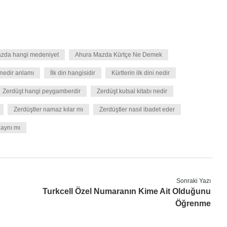
zda hangi medeniyet
Ahura Mazda Kürtçe Ne Demek
nedir anlamı
İlk din hangisidir
Kürtlerin ilk dini nedir
Zerdüşt hangi peygamberdir
Zerdüşt kutsal kitabı nedir
Zerdüştler namaz kılar mı
Zerdüştler nasıl ibadet eder
 aynı mı
Sonraki Yazı
Turkcell Özel Numaranın Kime Ait Olduğunu
Öğrenme