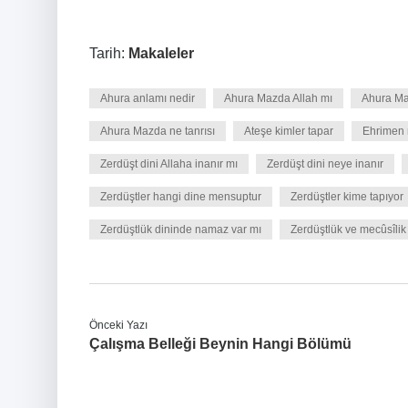
Tarih:
Makaleler
Ahura anlamı nedir
Ahura Mazda Allah mı
Ahura Ma
Ahura Mazda ne tanrısı
Ateşe kimler tapar
Ehrimen 
Zerdüşt dini Allaha inanır mı
Zerdüşt dini neye inanır
Zerdüştler hangi dine mensuptur
Zerdüştler kime tapıyor
Zerdüştlük dininde namaz var mı
Zerdüştlük ve mecûsîlik
Önceki Yazı
Çalışma Belleği Beynin Hangi Bölümü