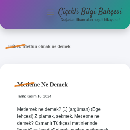
Çiçekli Bilgi Bahçesi
menüyü
aç
Doğadan ilham alan neşeli hikayeler!
Anasayfa
Gizlilik Politikası
Etiket:
Metfun olmak ne demek
Yasal Uyarı
Hakkımızda
Metleme Ne Demek
Tarih: Kasım 16, 2024
Metlemek ne demek? [1] (argüman) (Ege
lehçesi) Zıplamak, sekmek. Met etme ne
demek? Osmanlı Türkçesi metinlerinde