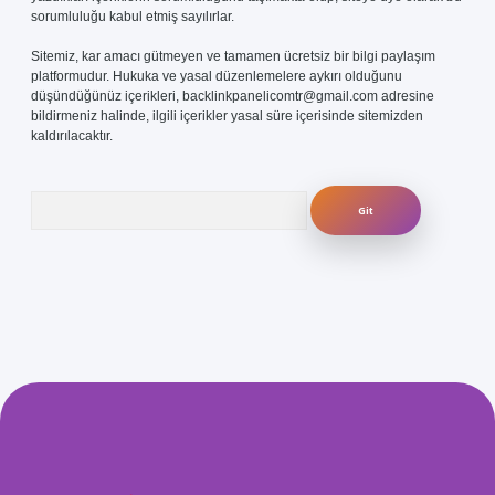
sorumluluğu kabul etmiş sayılırlar.
Sitemiz, kar amacı gütmeyen ve tamamen ücretsiz bir bilgi paylaşım
platformudur. Hukuka ve yasal düzenlemelere aykırı olduğunu
düşündüğünüz içerikleri,
backlinkpanelicomtr@gmail.com
adresine
bildirmeniz halinde, ilgili içerikler yasal süre içerisinde sitemizden
kaldırılacaktır.
Arama
com/
betexper güvenilir mi
elexbetgiris.org