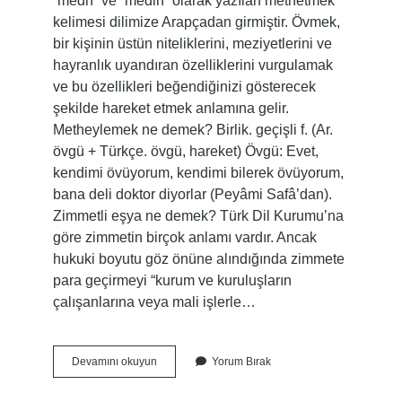
“medh” ve “medih” olarak yazılan methetmek
kelimesi dilimize Arapçadan girmiştir. Övmek,
bir kişinin üstün niteliklerini, meziyetlerini ve
hayranlık uyandıran özelliklerini vurgulamak
ve bu özellikleri beğendiğinizi gösterecek
şekilde hareket etmek anlamına gelir.
Metheylemek ne demek? Birlik. geçişli f. (Ar.
övgü + Türkçe. övgü, hareket) Övgü: Evet,
kendimi övüyorum, kendimi bilerek övüyorum,
bana deli doktor diyorlar (Peyâmi Safâ’dan).
Zimmetli eşya ne demek? Türk Dil Kurumu’na
göre zimmetin birçok anlamı vardır. Ancak
hukuki boyutu göz önüne alındığında zimmete
para geçirmeyi “kurum ve kuruluşların
çalışanlarına veya mali işlerle…
Metleme
Devamını okuyun
Yorum Bırak
Ne
Demek