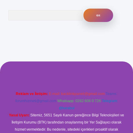
Arama
güvenilir mi
elexbetgiris.org
Reklam ve İletişim:
E-mail:
backlinkpaneli@gmail.com
Teams:
forumhizmeti@gmail.com
Whatsapp: 0262 606 0 726
Telegram:
@karabul
Yasal Uyarı:
Sitemiz, 5651 Sayılı Kanun gereğince Bilgi Teknolojileri ve
İletişim Kurumu (BTK) tarafından onaylanmış bir Yer Sağlayıcı olarak
hizmet vermektedir. Bu nedenle, sitedeki içerikleri proaktif olarak