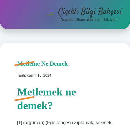
Çiçekli Bilgi Bahçesi
menüyü
aç
Doğadan ilham alan neşeli hikayeler!
Anasayfa
Gizlilik Politikası
Yasal Uyarı
Metleme Ne Demek
Hakkımızda
Tarih: Kasım 16, 2024
Metlemek ne
demek?
[1] (argüman) (Ege lehçesi) Zıplamak, sekmek.