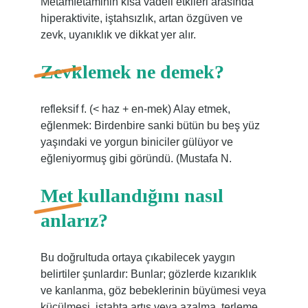
Metamfetaminin kısa vadeli etkileri arasında
hiperaktivite, iştahsızlık, artan özgüven ve
zevk, uyanıklık ve dikkat yer alır.
Zevklemek ne demek?
refleksif f. (< haz + en-mek) Alay etmek,
eğlenmek: Birdenbire sanki bütün bu beş yüz
yaşındaki ve yorgun biniciler gülüyor ve
eğleniyormuş gibi göründü. (Mustafa N.
Met kullandığını nasıl
anlarız?
Bu doğrultuda ortaya çıkabilecek yaygın
belirtiler şunlardır: Bunlar; gözlerde kızarıklık
ve kanlanma, göz bebeklerinin büyümesi veya
küçülmesi, iştahta artış veya azalma, terleme,