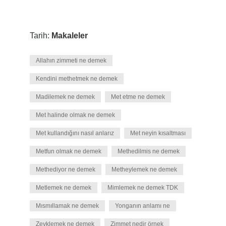
Tarih:
Makaleler
Allahın zimmeti ne demek
Kendini methetmek ne demek
Madilemek ne demek
Met etme ne demek
Met halinde olmak ne demek
Met kullandığını nasıl anlarız
Met neyin kısaltması
Metfun olmak ne demek
Methedilmis ne demek
Methediyor ne demek
Metheylemek ne demek
Metlemek ne demek
Mimlemek ne demek TDK
Mısmıllamak ne demek
Yonganın anlamı ne
Zevklemek ne demek
Zimmet nedir örnek