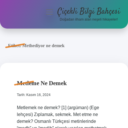
Çiçekli Bilgi Bahçesi
menüyü
aç
Doğadan ilham alan neşeli hikayeler!
Anasayfa
Gizlilik Politikası
Etiket:
Methediyor ne demek
Yasal Uyarı
Hakkımızda
Metleme Ne Demek
Tarih: Kasım 16, 2024
Metlemek ne demek? [1] (argüman) (Ege
lehçesi) Zıplamak, sekmek. Met etme ne
demek? Osmanlı Türkçesi metinlerinde