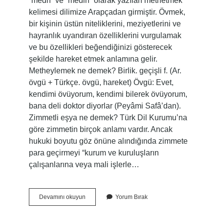
“medh” ve “medih” olarak yazılan methetmek
kelimesi dilimize Arapçadan girmiştir. Övmek,
bir kişinin üstün niteliklerini, meziyetlerini ve
hayranlık uyandıran özelliklerini vurgulamak
ve bu özellikleri beğendiğinizi gösterecek
şekilde hareket etmek anlamına gelir.
Metheylemek ne demek? Birlik. geçişli f. (Ar.
övgü + Türkçe. övgü, hareket) Övgü: Evet,
kendimi övüyorum, kendimi bilerek övüyorum,
bana deli doktor diyorlar (Peyâmi Safâ’dan).
Zimmetli eşya ne demek? Türk Dil Kurumu’na
göre zimmetin birçok anlamı vardır. Ancak
hukuki boyutu göz önüne alındığında zimmete
para geçirmeyi “kurum ve kuruluşların
çalışanlarına veya mali işlerle…
Metleme
Devamını okuyun
Yorum Bırak
Ne
Demek