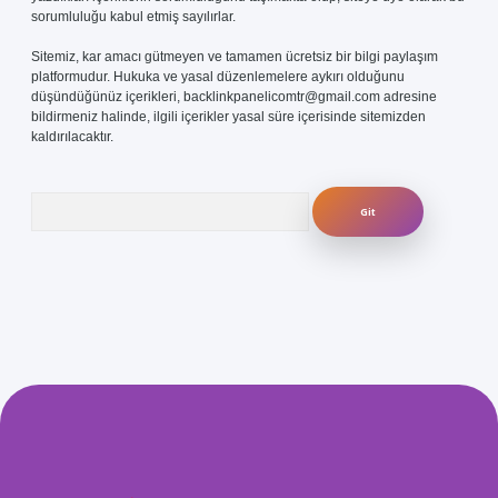
sorumluluğu kabul etmiş sayılırlar.
Sitemiz, kar amacı gütmeyen ve tamamen ücretsiz bir bilgi paylaşım
platformudur. Hukuka ve yasal düzenlemelere aykırı olduğunu
düşündüğünüz içerikleri,
backlinkpanelicomtr@gmail.com
adresine
bildirmeniz halinde, ilgili içerikler yasal süre içerisinde sitemizden
kaldırılacaktır.
Arama
.com/
betexper güvenilir mi
elexbetgiris.org