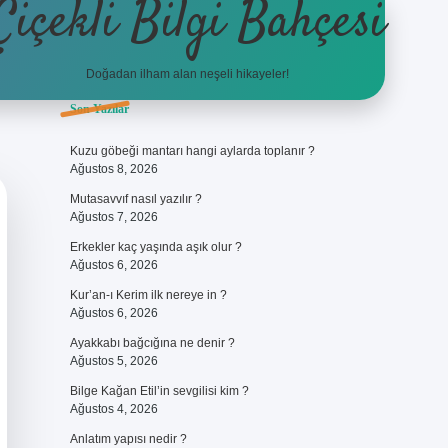
Çiçekli Bilgi Bahçesi
Doğadan ilham alan neşeli hikayeler!
Sidebar
Son Yazılar
https://hiltonbet-giris.com/
be
Kuzu göbeği mantarı hangi aylarda toplanır ?
Ağustos 8, 2026
Mutasavvıf nasıl yazılır ?
Ağustos 7, 2026
Erkekler kaç yaşında aşık olur ?
Ağustos 6, 2026
Kur’an-ı Kerim ilk nereye in ?
Ağustos 6, 2026
Ayakkabı bağcığına ne denir ?
Ağustos 5, 2026
Bilge Kağan Etil’in sevgilisi kim ?
Ağustos 4, 2026
Anlatım yapısı nedir ?