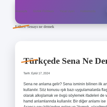
Anasayfa
Gizlilik Politikası
Yasal Uyarı
Hakkımızda
Etiket:
Senayı ne demek
Türkçede Sena Ne D
Tarih: Eylül 17, 2024
Sena ne anlama gelir? Sena isminin bilinen ilk an
kullanılır. Söz konusu ışık bazı uygulamalarda fla
olarak alkışlamak ve övgü söylemek ifadeleri de v
hamd anlamlarında kullanılır. Bir diğer anlamı ise 
Arapça s̠ny kökünden gelen ve “övmek, yüceltmek” anlamına gelen s̠an