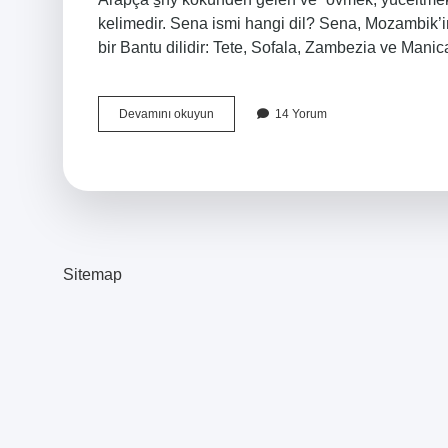
kelimedir. Sena ismi hangi dil? Sena, Mozambik’i
bir Bantu dilidir: Tete, Sofala, Zambezia ve Man
Türkçede
Devamını okuyun
14 Yorum
Sena
Ne
Demek
Sitemap