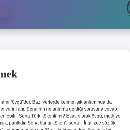
emek
lamı “övgü”dür. Bazı yerlerde kelime ışık anlamında da
şın yerini alır. Sena’nın ne anlama geldiği sorusuna cevap
erilebilir. Sena Türk kökenli mi? Esas olarak övgü, methiye,
ışık, parıltıdır. Sena hangi köken? sena – İngilizce sözlük.
āˀ ثناء kelimesinden türetilmiş bir