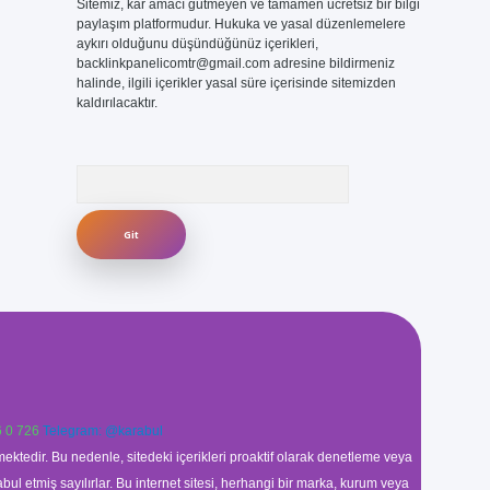
Sitemiz, kar amacı gütmeyen ve tamamen ücretsiz bir bilgi
paylaşım platformudur. Hukuka ve yasal düzenlemelere
aykırı olduğunu düşündüğünüz içerikleri,
backlinkpanelicomtr@gmail.com
adresine bildirmeniz
halinde, ilgili içerikler yasal süre içerisinde sitemizden
kaldırılacaktır.
Arama
 0 726
Telegram: @karabul
ektedir. Bu nedenle, sitedeki içerikleri proaktif olarak denetleme veya
 etmiş sayılırlar. Bu internet sitesi, herhangi bir marka, kurum veya