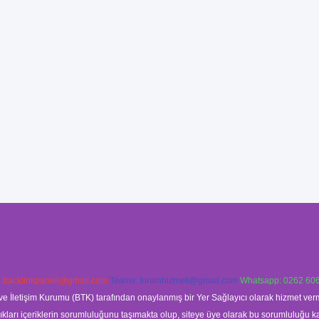
:
backlinkpaneli@gmail.com
Teams:
forumhizmeti@gmail.com
Whatsapp: 0262 606
ve İletişim Kurumu (BTK) tarafından onaylanmış bir Yer Sağlayıcı olarak hizmet verm
rı içeriklerin sorumluluğunu taşımakta olup, siteye üye olarak bu sorumluluğu kabul