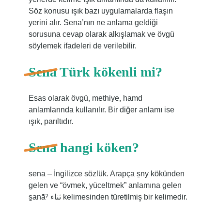
Söz konusu ışık bazı uygulamalarda flaşın
yerini alır. Sena’nın ne anlama geldiği
sorusuna cevap olarak alkışlamak ve övgü
söylemek ifadeleri de verilebilir.
Sena Türk kökenli mi?
Esas olarak övgü, methiye, hamd
anlamlarında kullanılır. Bir diğer anlamı ise
ışık, parıltıdır.
Sena hangi köken?
sena – İngilizce sözlük. Arapça s̠ny kökünden
gelen ve “övmek, yüceltmek” anlamına gelen
s̠anāˀ ثناء kelimesinden türetilmiş bir kelimedir.