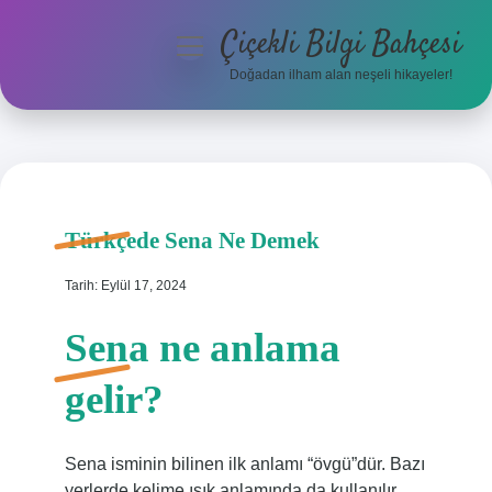
Çiçekli Bilgi Bahçesi
menüyü
aç
Doğadan ilham alan neşeli hikayeler!
Anasayfa
Gizlilik Politikası
Yasal Uyarı
Türkçede Sena Ne Demek
Hakkımızda
Tarih: Eylül 17, 2024
Sena ne anlama
gelir?
Sena isminin bilinen ilk anlamı “övgü”dür. Bazı
yerlerde kelime ışık anlamında da kullanılır.