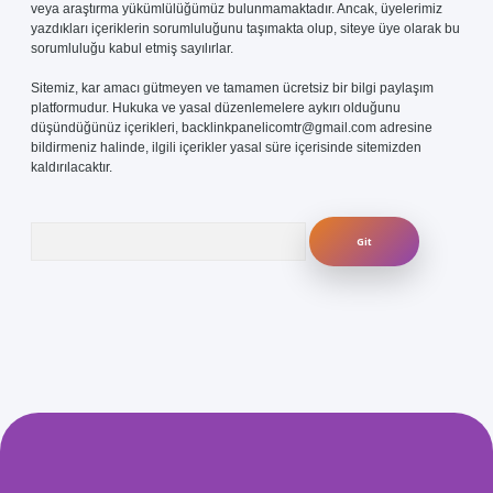
veya araştırma yükümlülüğümüz bulunmamaktadır. Ancak, üyelerimiz
yazdıkları içeriklerin sorumluluğunu taşımakta olup, siteye üye olarak bu
sorumluluğu kabul etmiş sayılırlar.
Sitemiz, kar amacı gütmeyen ve tamamen ücretsiz bir bilgi paylaşım
platformudur. Hukuka ve yasal düzenlemelere aykırı olduğunu
düşündüğünüz içerikleri,
backlinkpanelicomtr@gmail.com
adresine
bildirmeniz halinde, ilgili içerikler yasal süre içerisinde sitemizden
kaldırılacaktır.
Arama
i
elexbetgiris.org