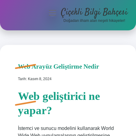
Çiçekli Bilgi Bahçesi
menüyü
aç
Doğadan ilham alan neşeli hikayeler!
Anasayfa
Gizlilik Politikası
Yasal Uyarı
Web Arayüz Geliştirme Nedir
Hakkımızda
Tarih: Kasım 8, 2024
Web geliştirici ne
yapar?
İstemci ve sunucu modelini kullanarak World
Wide Web uygulamalarının geliştirilmesine