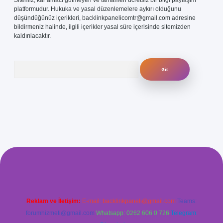
Sitemiz, kar amacı gütmeyen ve tamamen ücretsiz bir bilgi paylaşım
platformudur. Hukuka ve yasal düzenlemelere aykırı olduğunu
düşündüğünüz içerikleri,
backlinkpanelicomtr@gmail.com
adresine
bildirmeniz halinde, ilgili içerikler yasal süre içerisinde sitemizden
kaldırılacaktır.
Arama
enilir mi
elexbetgiris.org
Reklam ve İletişim:
E-mail:
backlinkpaneli@gmail.com
Teams:
forumhizmeti@gmail.com
Whatsapp: 0262 606 0 726
Telegram: